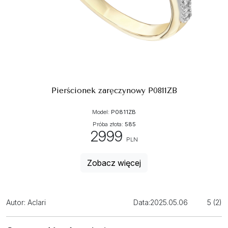
Pierścionek zaręczynowy P0811ZB
Model:
P0811ZB
Próba złota:
585
2999
PLN
Zobacz więcej
Autor: Aclari
Data:
2025.05.06
5 (2)