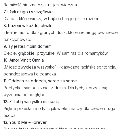
Bo miłość nie zna czasu – jest wieczna.
7. I żyli długo i szczęśliwie...
Dla par, które wierzą w bajki i chcą je pisać razem.
8. Razem w każdej chwili
Idealne motto dla zgranych dusz, które nie mogą bez siebie
funkcjonować.
9. Ty jesteś moim domem
Ciepłe, głębokie, przytulne. W sam raz dla romantyków.
10. Amor Vincit Omnia
„Miłość zwycięża wszystko” – klasyczna łacińska sentencja,
ponadczasowa i elegancka.
11. Oddech za oddech, serce za serce
Poetycko, symbolicznie, z duszą. Dla tych, którzy lubią
wyznania pełne głębi.
12. Z Tobą wszystko ma sens
Piękne przesłanie o tym, jak wiele znaczy dla Ciebie druga
osoba.
13. You & Me – Forever