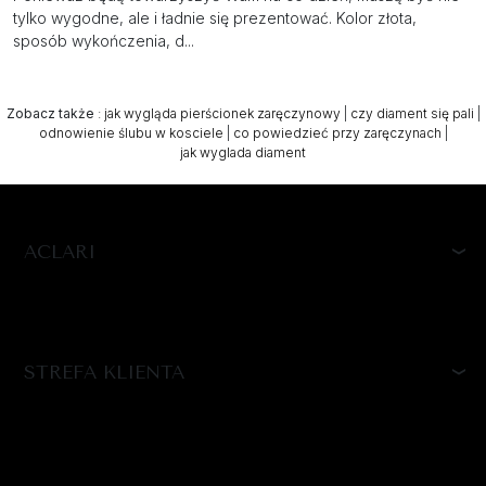
tylko wygodne, ale i ładnie się prezentować. Kolor złota,
sposób wykończenia, d...
Zobacz także
:
jak wygląda pierścionek zaręczynowy
|
czy diament się pali
|
odnowienie ślubu w kosciele
|
co powiedzieć przy zaręczynach
|
jak wyglada diament
ACLARI
STREFA KLIENTA