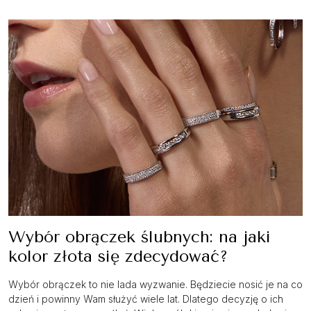
Wybór obrączek ślubnych: na jaki
kolor złota się zdecydować?
Wybór obrączek to nie lada wyzwanie. Będziecie nosić je na co
dzień i powinny Wam służyć wiele lat. Dlatego decyzję o ich