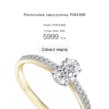
Pierścionek zaręczynowy P0843BB
Model:
P0843BB
Próba złota:
585
5999
PLN
Zobacz więcej