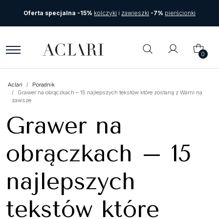
Oferta specjalna -15%
kolczyki
i
zawieszki
-7%
pierścionki
0
Aclari
Poradnik
Grawer na obrączkach – 15 najlepszych tekstów które zostaną z Wami na
zawsze
Grawer na
obrączkach – 15
najlepszych
tekstów które