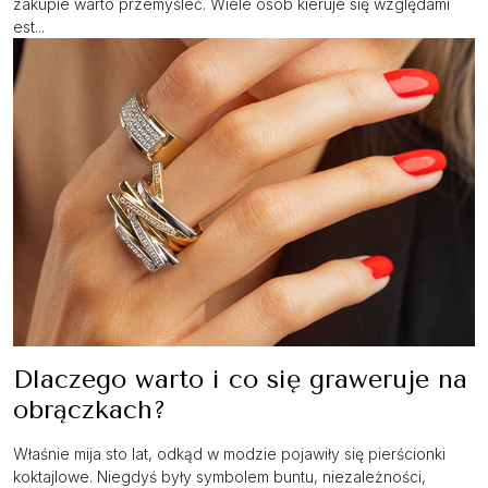
zakupie warto przemyśleć. Wiele osób kieruje się względami
est...
Dlaczego warto i co się graweruje na
obrączkach?
Właśnie mija sto lat, odkąd w modzie pojawiły się pierścionki
koktajlowe. Niegdyś były symbolem buntu, niezależności,