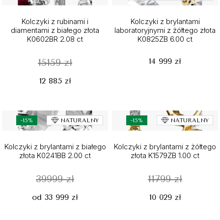
Kolczyki z rubinami i
Kolczyki z brylantami
diamentami z białego złota
laboratoryjnymi z żółtego złota
K0602BR 2.08 ct
K0825ZB 6.00 ct
14 999 zł
15159 zł
12 885 zł
-15%
NATURALNY
-15%
NATURALNY
Kolczyki z brylantami z białego
Kolczyki z brylantami z żółtego
złota K0241BB 2.00 ct
złota K1579ZB 1.00 ct
39999 zł
11799 zł
od 33 999 zł
10 029 zł