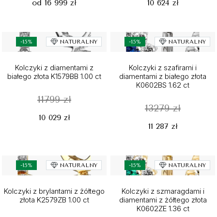
od 16 999 zł
10 624 zł
-15%
NATURALNY
-15%
NATURALNY
Kolczyki z diamentami z
Kolczyki z szafirami i
białego złota K1579BB 1.00 ct
diamentami z białego złota
K0602BS 1.62 ct
11799 zł
13279 zł
10 029 zł
11 287 zł
-15%
NATURALNY
-15%
NATURALNY
Kolczyki z brylantami z żółtego
Kolczyki z szmaragdami i
złota K2579ZB 1.00 ct
diamentami z żółtego złota
K0602ZE 1.36 ct