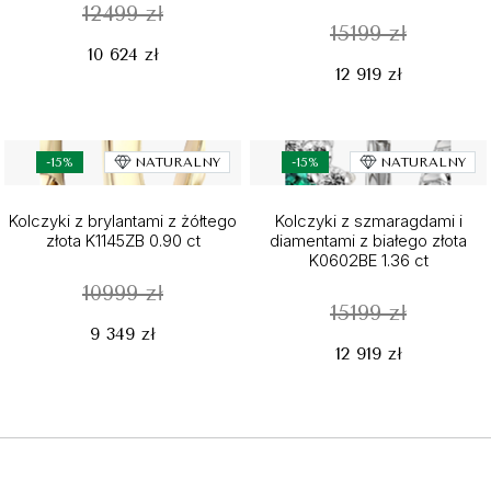
12499 zł
15199 zł
10 624 zł
12 919 zł
-15%
NATURALNY
-15%
NATURALNY
Kolczyki z brylantami z żółtego
Kolczyki z szmaragdami i
złota K1145ZB 0.90 ct
diamentami z białego złota
K0602BE 1.36 ct
10999 zł
15199 zł
9 349 zł
12 919 zł