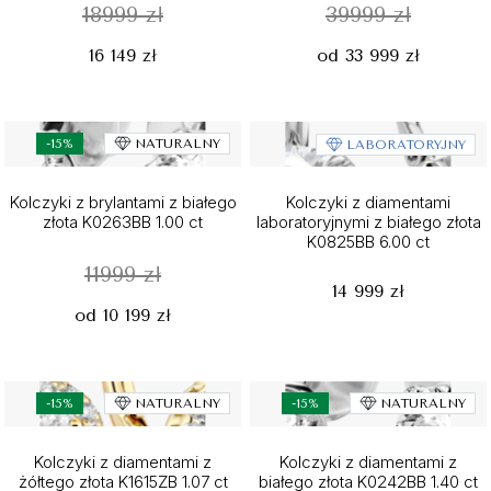
18999 zł
39999 zł
16 149 zł
od 33 999 zł
-15%
NATURALNY
LABORATORYJNY
Kolczyki z brylantami z białego
Kolczyki z diamentami
złota K0263BB 1.00 ct
laboratoryjnymi z białego złota
K0825BB 6.00 ct
11999 zł
14 999 zł
od 10 199 zł
-15%
NATURALNY
-15%
NATURALNY
Kolczyki z diamentami z
Kolczyki z diamentami z
żółtego złota K1615ZB 1.07 ct
białego złota K0242BB 1.40 ct