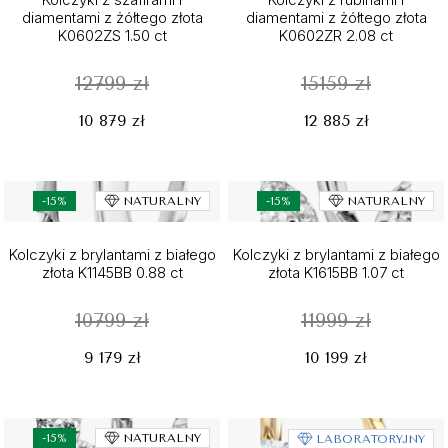
diamentami z żółtego złota
diamentami z żółtego złota
K0602ZS 1.50 ct
K0602ZR 2.08 ct
12799 zł
15159 zł
10 879 zł
12 885 zł
-15%
NATURALNY
-15%
NATURALNY
Kolczyki z brylantami z białego
Kolczyki z brylantami z białego
złota K1145BB 0.88 ct
złota K1615BB 1.07 ct
10799 zł
11999 zł
9 179 zł
10 199 zł
-15%
NATURALNY
LABORATORYJNY