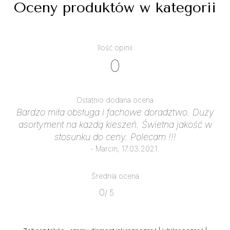
Oceny produktów w kategorii
Ilość opinii
0
Ostatnio dodana ocena
Bardzo miła obsługa i fachowe doradztwo. Duży
asortyment na każdą kieszeń. Świetna jakość w
stosunku do ceny. Polecam !!!
- Marcin, 17.03.2021
Średnia ocena
0
/ 5