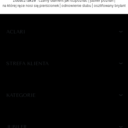
Zobacz także
:
czarny diament jak rozpoznać
|
jubiler poznań
|
na której ręce nosi się pierścionek
|
odnowienie ślubu
|
oszlifowany brylant
ACLARI
STREFA KLIENTA
KATEGORIE
JUBILER