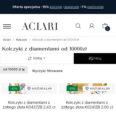
Oferta specjalna -15%
kolczyki
i
zawieszki
-7%
pierścionki
0
Aclari
Kolczyki
Kolczyki z diamentami od 10000zł
Kolczyki z diamentami od 10000zł
Sortuj
Filtruj
od 10000 zł
Wyczyść filtrowanie
-15%
NATURALNY
-15%
NATURALNY
Kolczyki z diamentami z
Kolczyki z diamentami z
żółtego złota K0437ZB 2.43 ct
żółtego złota K0241ZB 2.00 ct