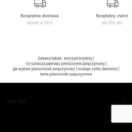
Bezpłatna dostawa
Bezpłatny zwrot
nawet w 24 h
do 100 dni
Zobacz także
:
kolczyki brylanty
|
co oznacza pęknięty pierścionek zaręczynowy
|
jak wybrać pierścionek zaręczynowy
|
rodzaje szlifu diamentu
|
tanie pierścionki zaręczynowe
ACLARI