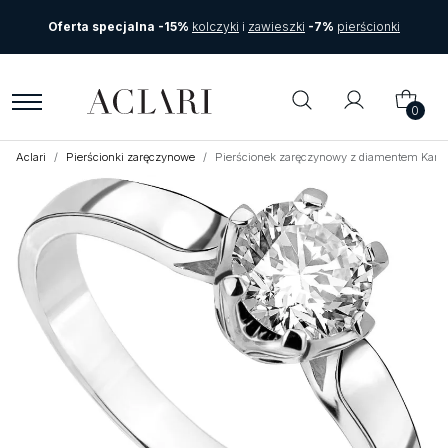
Oferta specjalna -15%
kolczyki
i
zawieszki
-7%
pierścionki
0
Aclari
Pierścionki zaręczynowe
Pierścionek zaręczynowy z diamentem Karte