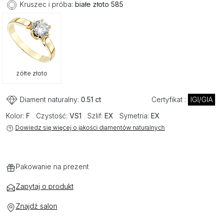
Kruszec i próba:
białe złoto 585
żółte złoto
Diament naturalny:
0.51 ct
Certyfikat :
IGI/GIA
Kolor:
F
Czystość:
VS1
Szlif:
EX
Symetria:
EX
Dowiedz się więcej o jakości diamentów naturalnych
Pakowanie na prezent
Zapytaj o produkt
Znajdź salon