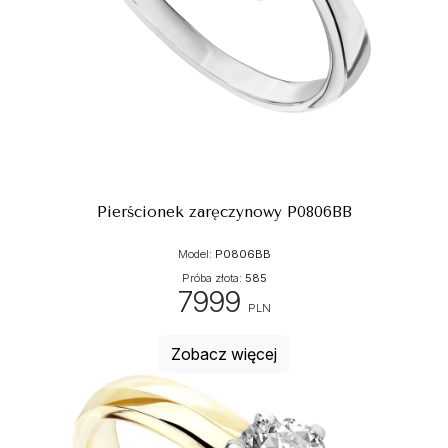
Pierścionek zaręczynowy P0806BB
Model:
P0806BB
Próba złota:
585
7999
PLN
Zobacz więcej