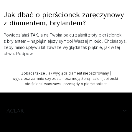
Jak dbać o pierścionek zaręczynowy
z diamentem, brylantem?
Powiedziałaś TAK, a na Twoim palcu zalśnił złoty pierścionek
z brylantem – najpiękniejszy symbol Waszej miłości. Chciałabyś,
żeby mimo upływu lat zawsze wyglądał tak pięknie, jak w tej
chwili. Podpowi...
Zobacz także
:
jak wygląda diament nieoszlifowany
|
wyjdziesz za mnie czy zostaniesz moją żoną
|
salon jubilerski
|
pierścionki warszawa
|
przesądy o pierścionkach
ACLARI