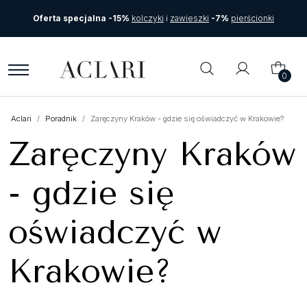
Oferta specjalna -15%
kolczyki
i
zawieszki
-7%
pierścionki
0
Aclari
Poradnik
Zaręczyny Kraków - gdzie się oświadczyć w Krakowie?
Zaręczyny Kraków
- gdzie się
oświadczyć w
Krakowie?