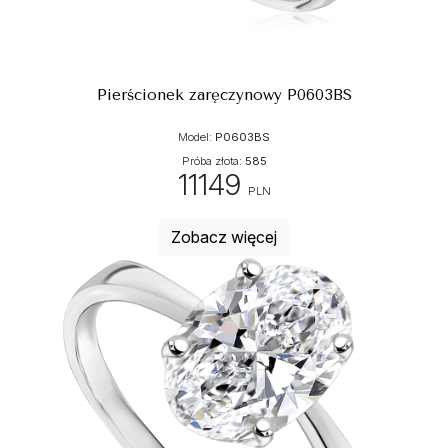
Pierścionek zaręczynowy P0603BS
Model:
P0603BS
Próba złota:
585
11149
PLN
Zobacz więcej