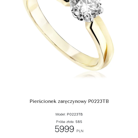
Pierścionek zaręczynowy P0223TB
Model:
P0223TB
Próba złota:
585
5999
PLN