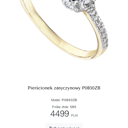
Pierścionek zaręczynowy P0850ZB
Model:
P0850ZB
Próba złota:
585
4499
PLN