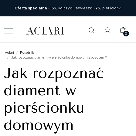
Oferta specjalna -15%
kolczyki
i
zawieszki
-7%
pierścionki
0
Aclari
Poradnik
Jak rozpoznać diament w pierścionku domowym sposobem?
Jak rozpoznać
diament w
pierścionku
domowym