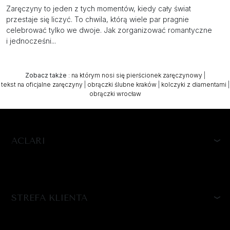
Zaręczyny to jeden z tych momentów, kiedy cały świat
przestaje się liczyć. To chwila, którą wiele par pragnie
celebrować tylko we dwoje. Jak zorganizować romantyczne
i jednocześni...
Zobacz także
:
na którym nosi się pierścionek zaręczynowy
|
tekst na oficjalne zaręczyny
|
obrączki ślubne kraków
|
kolczyki z diamentami
|
obrączki wrocław
ACLARI
STREFA KLIENTA