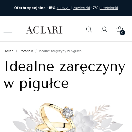
Oferta specjalna -15%
kolczyki
i
zawieszki
-7%
pierścionki
0
Aclari
Poradnik
Idealne zaręczyny w pigułce
Idealne zaręczyny
w pigułce