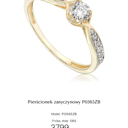
Pierścionek zaręczynowy P0565ZB
Model:
P0565ZB
Próba złota:
585
3799