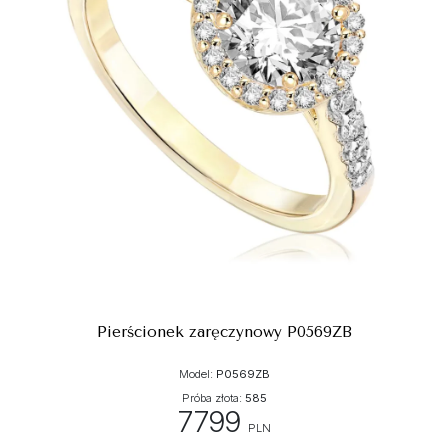
Pierścionek zaręczynowy P0569ZB
Model:
P0569ZB
Próba złota:
585
7799
PLN