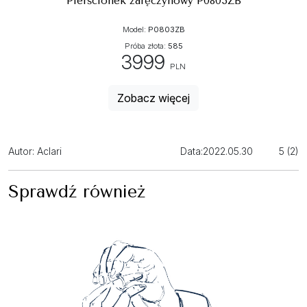
Pierścionek zaręczynowy P0803ZB
Model:
P0803ZB
Próba złota:
585
3999
PLN
Zobacz więcej
Autor: Aclari
Data:
2022.05.30
5 (2)
Sprawdź również