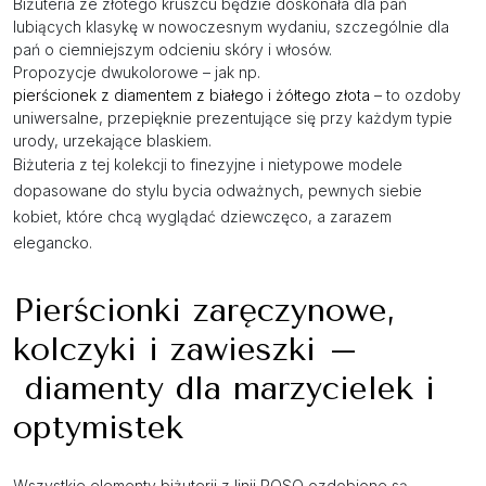
Biżuteria ze złotego kruszcu będzie doskonała dla pań
lubiących klasykę w nowoczesnym wydaniu, szczególnie dla
pań o ciemniejszym odcieniu skóry i włosów.
Propozycje dwukolorowe – jak np.
pierścionek z diamentem z białego i żółtego złota
– to ozdoby
uniwersalne, przepięknie prezentujące się przy każdym typie
urody, urzekające blaskiem.
Biżuteria z tej kolekcji to finezyjne i nietypowe modele
dopasowane do stylu bycia odważnych, pewnych siebie
kobiet, które chcą wyglądać dziewczęco, a zarazem
elegancko.
Pierścionki zaręczynowe,
kolczyki i zawieszki –
diamenty dla marzycielek i
optymistek
Wszystkie elementy biżuterii z linii ROSO ozdobione są