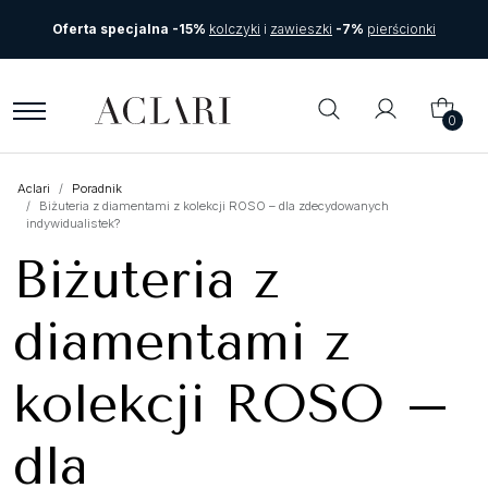
Oferta specjalna -15%
kolczyki
i
zawieszki
-7%
pierścionki
0
Aclari
Poradnik
Biżuteria z diamentami z kolekcji ROSO – dla zdecydowanych
indywidualistek?
Biżuteria z
diamentami z
kolekcji ROSO –
dla