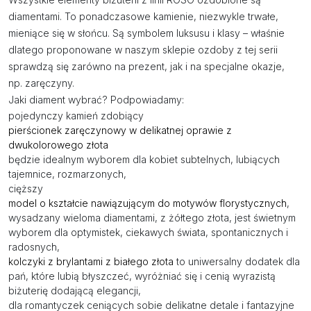
diamentami. To ponadczasowe kamienie, niezwykle trwałe,
mieniące się w słońcu. Są symbolem luksusu i klasy – właśnie
dlatego proponowane w naszym sklepie ozdoby z tej serii
sprawdzą się zarówno na prezent, jak i na specjalne okazje,
np. zaręczyny.
Jaki diament wybrać? Podpowiadamy:
pojedynczy kamień zdobiący
pierścionek zaręczynowy w delikatnej oprawie z
dwukolorowego złota
będzie idealnym wyborem dla kobiet subtelnych, lubiących
tajemnice, rozmarzonych,
cięższy
model o kształcie nawiązującym do motywów florystycznych
,
wysadzany wieloma diamentami, z żółtego złota, jest świetnym
wyborem dla optymistek, ciekawych świata, spontanicznych i
radosnych,
kolczyki z brylantami z białego złota
to uniwersalny dodatek dla
pań, które lubią błyszczeć, wyróżniać się i cenią wyrazistą
biżuterię dodającą elegancji,
dla romantyczek ceniących sobie delikatne detale i fantazyjne