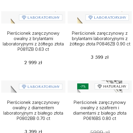
LABORATORYJNY
LABORATORYJNY
Pierścionek zaręczynowy
Pierścionek zaręczynowy z
owalny z brylantami
brylantami laboratoryjnymi z
laboratoryjnymi z żółtego złota
żółtego złota P0846ZB 0.90 ct
P0811ZB 0.63 ct
3 599 zł
2 999 zł
-7%
NATURALNY
LABORATORYJNY
Pierścionek zaręczynowy
Pierścionek zaręczynowy
owalny z diamentem
owalny z szafirem i
laboratoryjnym z białego złota
diamentami z białego złota
P0802BB 0.70 ct
P0616BS 0.80 ct
3 399 zł
5999 zł