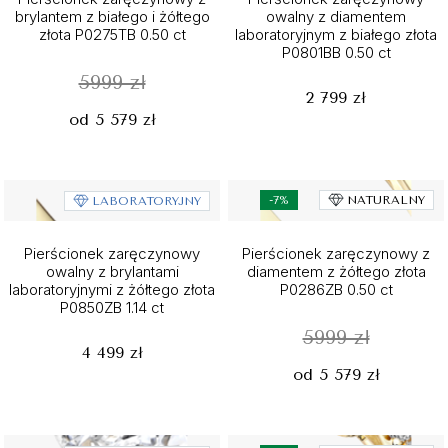
brylantem z białego i żółtego
owalny z diamentem
złota P0275TB 0.50 ct
laboratoryjnym z białego złota
P0801BB 0.50 ct
5999 zł
2 799 zł
od 5 579 zł
-7%
NATURALNY
LABORATORYJNY
Pierścionek zaręczynowy
Pierścionek zaręczynowy z
owalny z brylantami
diamentem z żółtego złota
laboratoryjnymi z żółtego złota
P0286ZB 0.50 ct
P0850ZB 1.14 ct
5999 zł
4 499 zł
od 5 579 zł