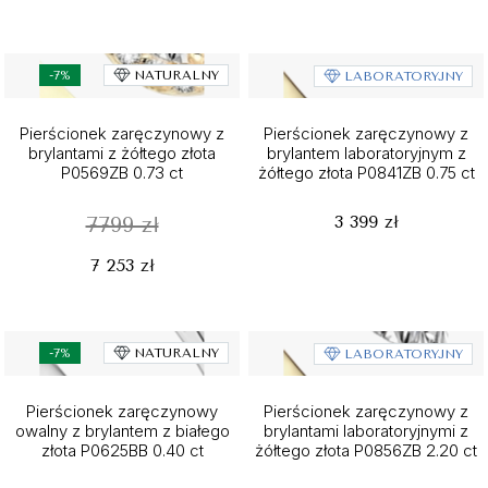
-7%
NATURALNY
LABORATORYJNY
Pierścionek zaręczynowy z
Pierścionek zaręczynowy z
brylantami z żółtego złota
brylantem laboratoryjnym z
P0569ZB 0.73 ct
żółtego złota P0841ZB 0.75 ct
3 399 zł
7799 zł
7 253 zł
-7%
NATURALNY
LABORATORYJNY
Pierścionek zaręczynowy
Pierścionek zaręczynowy z
owalny z brylantem z białego
brylantami laboratoryjnymi z
złota P0625BB 0.40 ct
żółtego złota P0856ZB 2.20 ct