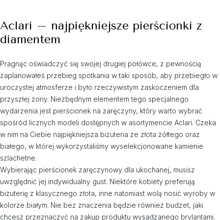
Aclari – najpiękniejsze pierścionki z
diamentem
Pragnąc oświadczyć się swojej drugiej połówce, z pewnością
zaplanowałeś przebieg spotkania w taki sposób, aby przebiegło w
uroczystej atmosferze i było rzeczywistym zaskoczeniem dla
przyszłej żony. Niezbędnym elementem tego specjalnego
wydarzenia jest pierścionek na zaręczyny, który warto wybrać
spośród licznych modeli dostępnych w asortymencie Aclari. Czeka
w nim na Ciebie najpiękniejsza biżuteria ze złota żółtego oraz
białego, w której wykorzystaliśmy wyselekcjonowane kamienie
szlachetne.
Wybierając pierścionek zaręczynowy dla ukochanej, musisz
uwzględnić jej indywidualny gust. Niektóre kobiety preferują
biżuterię z klasycznego złota, inne natomiast wolą nosić wyroby w
kolorze białym. Nie bez znaczenia będzie również budżet, jaki
chcesz przeznaczyć na zakup produktu wysadzanego brylantami.