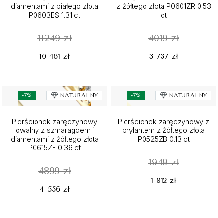
diamentami z białego złota
z żółtego złota P0601ZR 0.53
P0603BS 1.31 ct
ct
11249 zł
4019 zł
10 461 zł
3 737 zł
-7%
NATURALNY
-7%
NATURALNY
Pierścionek zaręczynowy
Pierścionek zaręczynowy z
owalny z szmaragdem i
brylantem z żółtego złota
diamentami z żółtego złota
P0525ZB 0.13 ct
P0615ZE 0.36 ct
1949 zł
4899 zł
1 812 zł
4 556 zł