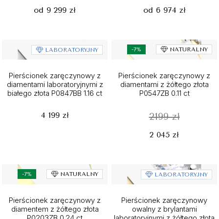
od 9 299 zł
od 6 974 zł
-7%
NATURALNY
LABORATORYJNY
Pierścionek zaręczynowy z
Pierścionek zaręczynowy z
diamentami laboratoryjnymi z
diamentami z żółtego złota
białego złota P0847BB 1.16 ct
P0547ZB 0.11 ct
4 199 zł
2199 zł
2 045 zł
-7%
NATURALNY
LABORATORYJNY
Pierścionek zaręczynowy z
Pierścionek zaręczynowy
diamentem z żółtego złota
owalny z brylantami
P0203ZB 0.24 ct
laboratoryjnymi z żółtego złota