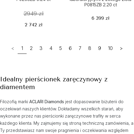
P0815ZB 2.20 ct
2949 zł
6 399 zł
2 742 zł
<
1
2
3
4
5
6
7
8
9
10
>
Idealny pierścionek zaręczynowy z
diamentem
Filozofią marki
ACLARI Diamonds
jest dopasowanie biżuterii do
oczekiwań naszych klientów. Dokładamy wszelkich starań, aby
wykonane przez nas pierścionki zaręczynowe trafiły w serca
każdego klienta. My zajmujemy się stroną techniczną zamówienia, a
Ty przedstawiasz nam swoje pragnienia i oczekiwania względem