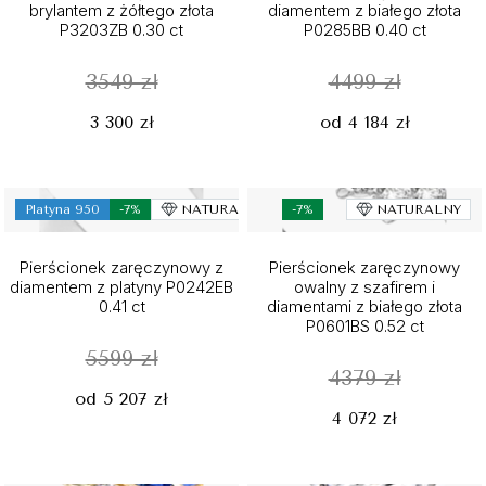
brylantem z żółtego złota
diamentem z białego złota
P3203ZB 0.30 ct
P0285BB 0.40 ct
3549 zł
4499 zł
3 300 zł
od 4 184 zł
Platyna 950
-7%
NATURALNY
-7%
NATURALNY
Pierścionek zaręczynowy z
Pierścionek zaręczynowy
diamentem z platyny P0242EB
owalny z szafirem i
0.41 ct
diamentami z białego złota
P0601BS 0.52 ct
5599 zł
4379 zł
od 5 207 zł
4 072 zł