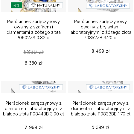
-7%
NATURALNY
LABORATORYJNY
Pierścionek zaręczynowy
Pierścionek zaręczynowy
owalny z szafirem i
owalny z brylantami
diamentami z żółtego złota
laboratoryjnymi z żółtego złota
P0602ZS 0.82 ct
P0852ZB 3.20 ct
8 499 zł
6839 zł
6 360 zł
LABORATORYJNY
LABORATORYJNY
Pierścionek zaręczynowy z
Pierścionek zaręczynowy z
diamentem laboratoryjnym z
diamentami laboratoryjnymi z
białego złota P0844BB 3.00 ct
białego złota P0833BB 1.70 ct
7 999 zł
5 399 zł