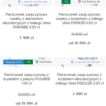
-7%
NATURALNY
LABORATORYJNY
Pierścionek zaręczynowy
Pierścionek zaręczynowy
owalny z diamentem
owalny z brylantami z żółtego
laboratoryjnym z białego złota
złota P0616ZB 0.92 ct
P0806BB 3.00 ct
11499 zł
7 999 zł
od 10 694 zł
Platyna 950
-7%
NATURALNY
LABORATORYJNY
Pierścionek zaręczynowy z
Pierścionek zaręczynowy z
brylantem z platyny P0249EB
brylantem laboratoryjnym z
1.00 ct
żółtego złota P0822ZB 2.00 ct
5 999 zł
21499 zł
od 19 994 zł