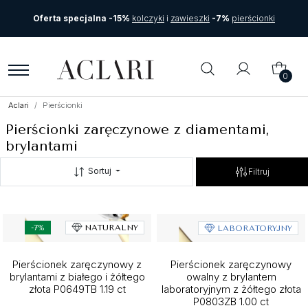
Oferta specjalna -15%
kolczyki
i
zawieszki
-7%
pierścionki
0
Aclari
Pierścionki
Pierścionki zaręczynowe z diamentami,
brylantami
Sortuj
Filtruj
-7%
NATURALNY
LABORATORYJNY
Pierścionek zaręczynowy z
Pierścionek zaręczynowy
brylantami z białego i żółtego
owalny z brylantem
złota P0649TB 1.19 ct
laboratoryjnym z żółtego złota
P0803ZB 1.00 ct