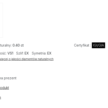
turalny:
0.40 ct
Certyfikat :
IGI/GIA
ość:
VS1
Szlif:
EX
Symetria:
EX
ięcej o jakości diamentów naturalnych
na prezent
rodukt
n