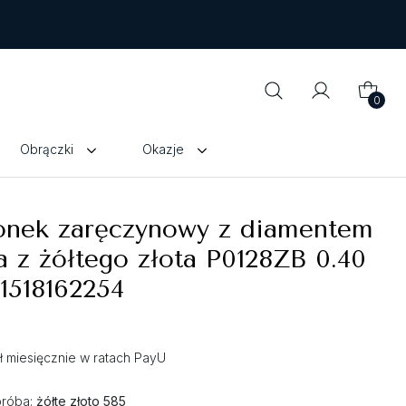
0
Obrączki
Okazje
ionek zaręczynowy z diamentem
a z żółtego złota P0128ZB 0.40
1518162254
zł miesięcznie w ratach PayU
próba:
żółte złoto 585