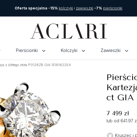
Oferta specjalna -15%
kolczyki
i
zawieszki
-7%
pierścionki
Pierścionki
Kolczyki
Zawieszki
zja z żółtego złota P0128ZB GIA 1518162254
Pierśc
Kartezj
ct GIA 
7 499 zł
lub od 641.97 
Kruszec i 