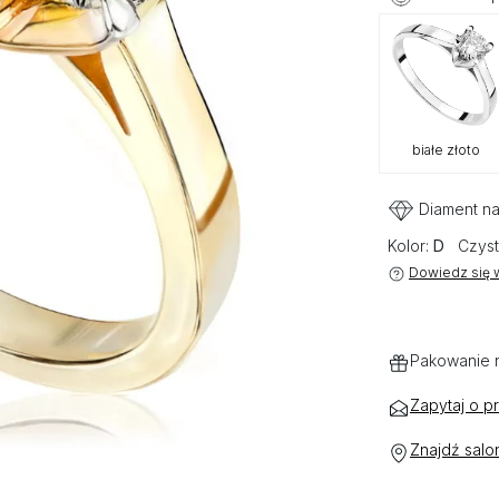
białe złoto
Diament na
Kolor:
D
Czyst
Dowiedz się w
Pakowanie 
Zapytaj o p
Znajdź salo