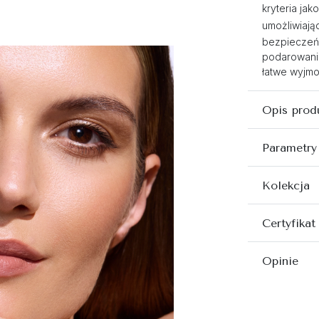
kryteria ja
umożliwiają
bezpieczeńs
podarowanie
łatwe wyjmo
Opis prod
Parametry
Kolekcja
Certyfikat
Opinie