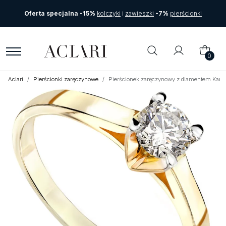
Oferta specjalna -15%
kolczyki
i
zawieszki
-7%
pierścionki
0
Aclari
Pierścionki zaręczynowe
Pierścionek zaręczynowy z diamentem Kart