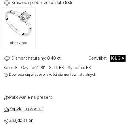
Kruszec i próba:
żółte złoto 585
białe złoto
Diament naturalny:
0.40 ct
Certyfikat :
IGI/GIA
Kolor:
F
Czystość:
SI1
Szlif:
EX
Symetria:
EX
Dowiedz się więcej o jakości diamentów naturalnych
Pakowanie na prezent
Zapytaj o produkt
Znajdź salon