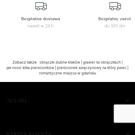
Bezpłatna dostawa
Bezpłatny zwrot
nawet w 24 h
do 100 dni
Zobacz także
:
obrączki ślubne kraków
|
grawer na obrączkach
|
jak nosić kilka pierścionków
|
pierścionek zaręczynowy na który palec
|
romantyczne miejsca w gdańsku
ACLARI
STREFA KLIENTA