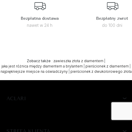
Bezpłatna dostawa
Bezpłatny zwrot
nawet w 24 h
do 100 dni
Zobacz także
:
zawieszka złota z diamentem
|
jaka jest różnica między diamentem a brylantem
|
pierścionek z diamentem
|
najpiękniejsze miejsce na oświadczyny
|
pierścionek z dwukolorowego złota
ACLARI
STREFA KLIENTA