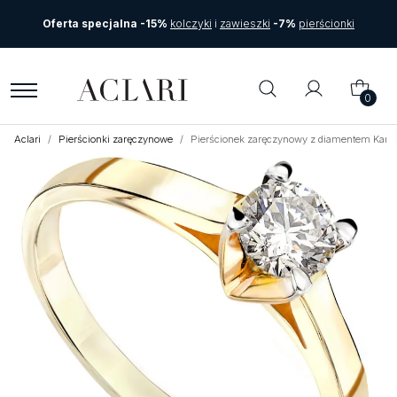
Oferta specjalna -15%
kolczyki
i
zawieszki
-7%
pierścionki
0
Aclari
Pierścionki zaręczynowe
Pierścionek zaręczynowy z diamentem Karte