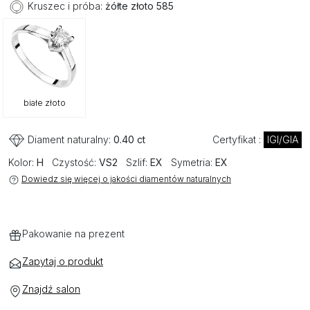
Kruszec i próba:
żółte złoto 585
białe złoto
Diament naturalny:
0.40 ct
Certyfikat :
IGI/GIA
Kolor:
H
Czystość:
VS2
Szlif:
EX
Symetria:
EX
Dowiedz się więcej o jakości diamentów naturalnych
Pakowanie na prezent
Zapytaj o produkt
Znajdź salon