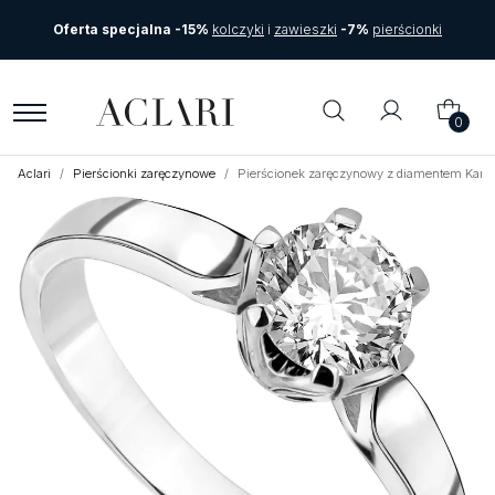
Oferta specjalna -15%
kolczyki
i
zawieszki
-7%
pierścionki
0
Aclari
Pierścionki zaręczynowe
Pierścionek zaręczynowy z diamentem Karte