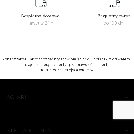
Bezpłatna dostawa
Bezpłatny zwrot
nawet w 24 h
do 100 dni
Zobacz także
:
jak rozpoznać brylant w pierścionku
|
obrączki z grawerem
|
skąd się biorą diamenty
|
jak sprawdzić diament
|
romantyczne miejsca wrocław
ACLARI
STREFA KLIENTA