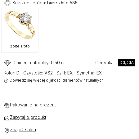
Kruszec i próba:
białe złoto 585
żółte złoto
Diament naturalny:
0.50 ct
Certyfikat :
IGI/GIA
Kolor:
D
Czystość:
VS2
Szlif:
EX
Symetria:
EX
Dowiedz się więcej o jakości diamentów naturalnych
Pakowanie na prezent
Zapytaj o produkt
Znajdź salon