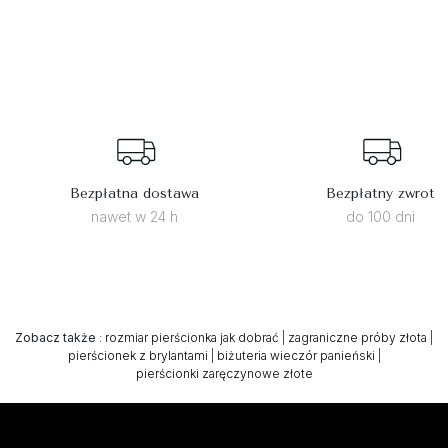
Bezpłatna dostawa
Bezpłatny zwrot
nawet w 24 h
do 100 dni
Zobacz także
:
rozmiar pierścionka jak dobrać
|
zagraniczne próby złota
|
pierścionek z brylantami
|
biżuteria wieczór panieński
|
pierścionki zaręczynowe złote