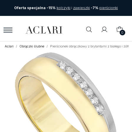
Oferta specjalna -15%
kolczyki
i
zawieszki
-7%
pierścionki
0
Aclari
Obrączki ślubne
Pierścionek obrączkowy z brylantami z białego i żół