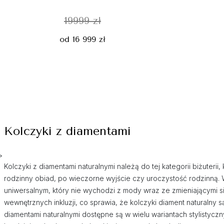
19999 zł
od 16 999 zł
Kolczyki z diamentami
>
Kolczyki z diamentami naturalnymi należą do tej kategorii biżuteri
rodzinny obiad, po wieczorne wyjście czy uroczystość rodzinną.
uniwersalnym, który nie wychodzi z mody wraz ze zmieniającymi si
wewnętrznych inkluzji, co sprawia, że kolczyki diament naturalny 
diamentami naturalnymi dostępne są w wielu wariantach stylistyc