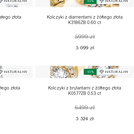
NATURALNY
-15%
NATURALNY
ałego złota
Kolczyki z diamentami z żółtego złota
K3186ZB 0.60 ct
5999 zł
5 099 zł
NATURALNY
-15%
NATURALNY
ałego złota
Kolczyki z brylantami z żółtego złota
t
K0577ZB 0.53 ct
6499 zł
5 524 zł