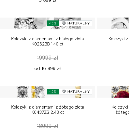
5 099 zł
-15%
NATURALNY
Kolczyki z diamentami z białego złota
Kolczyki z
K0262BB 1.40 ct
19999 zł
od 16 999 zł
-15%
NATURALNY
Kolczyki z diamentami z żółtego złota
Kolczyki
K0437ZB 2.43 ct
żółteg
18999 zł