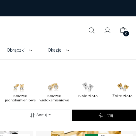
0
Obrączki
Okazje
Kolczyki
Kolczyki
Białe złoto
Żółte złoto
jednokamieniowe
wielokamieniowe
Sortuj
Filtruj