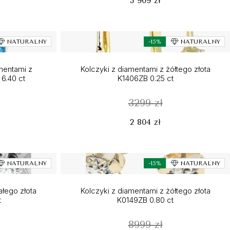
3 909 zł
NATURALNY
-15%
NATURALNY
amentami z
Kolczyki z diamentami z żółtego złota
6.40 ct
K1406ZB 0.25 ct
3299 zł
2 804 zł
NATURALNY
-15%
NATURALNY
ałego złota
Kolczyki z diamentami z żółtego złota
t
K0149ZB 0.80 ct
8999 zł