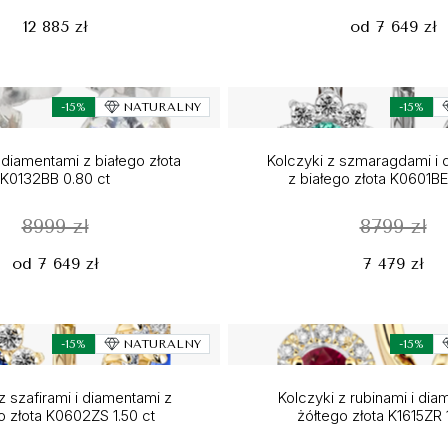
12 885 zł
od 7 649 zł
-15%
NATURALNY
-15%
 diamentami z białego złota
Kolczyki z szmaragdami i 
K0132BB 0.80 ct
z białego złota K0601BE
8999 zł
8799 zł
od 7 649 zł
7 479 zł
-15%
NATURALNY
-15%
z szafirami i diamentami z
Kolczyki z rubinami i dia
o złota K0602ZS 1.50 ct
żółtego złota K1615ZR 