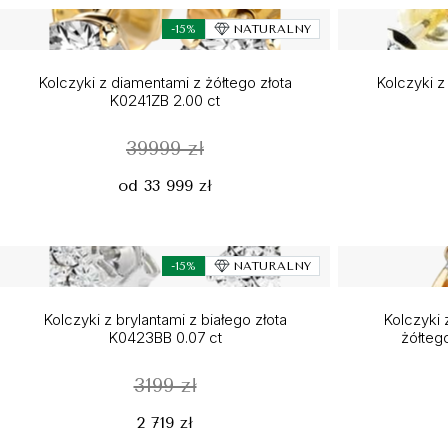
-15%
NATURALNY
Kolczyki z diamentami z żółtego złota
Kolczyki z
K0241ZB 2.00 ct
39999 zł
od 33 999 zł
-15%
NATURALNY
Kolczyki z brylantami z białego złota
Kolczyki 
K0423BB 0.07 ct
żółteg
3199 zł
2 719 zł