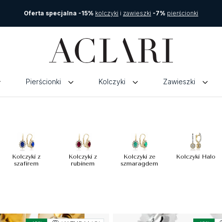
Oferta specjalna -15%
kolczyki
i
zawieszki
-7%
pierścionki
Pierścionki
Kolczyki
Zawieszki
Kolczyki z
Kolczyki z
Kolczyki ze
Kolczyki Halo
szafirem
rubinem
szmaragdem