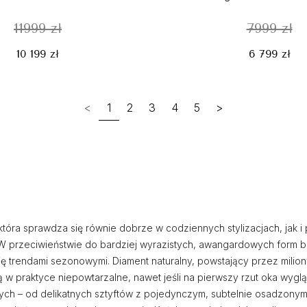
11999 zł
7999 zł
10 199 zł
6 799 zł
<
1
2
3
4
5
>
i, która sprawdza się równie dobrze w codziennych stylizacjach, jak 
 W przeciwieństwie do bardziej wyrazistych, awangardowych form b
ę trendami sezonowymi. Diament naturalny, powstający przez miliony
są w praktyce niepowtarzalne, nawet jeśli na pierwszy rzut oka wygl
znych – od delikatnych sztyftów z pojedynczym, subtelnie osadzony