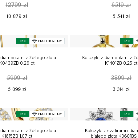
12799 zł
6519 zł
10 879 zł
5 541 zł
-15%
NATURALNY
-15%
 diamentami z żółtego złota
Kolczyki z diamentami z żó
K0439ZB 0.26 ct
K1401ZB 0.25 ct
5999 zł
3899 zł
5 099 zł
3 314 zł
-15%
NATURALNY
-15%
 diamentami z żółtego złota
Kolczyki z szafirami i di
K1615ZB 1.07 ct
białego złota K0601BS 