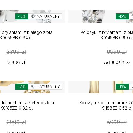
-15%
NATURALNY
-15%
 brylantami z białego złota
Kolczyki z brylantami z bi
K0055BB 0.34 ct
K0145BB 0.90 ct
3399 zł
9999 zł
2 889 zł
od 8 499 zł
-15%
NATURALNY
-15%
 diamentami z żółtego złota
Kolczyki z diamentami z żó
K0185ZB 0.32 ct
K1188ZB 0.52 ct
2999 zł
5999 zł