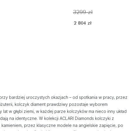
3299 zł
2 804 zł
i przy bardziej uroczystych okazjach – od spotkania w pracy, przez
iżuterii, kolczyk diament prawdziwy pozostaje wyborem
 lat w głębi ziemi, w każdej parze kolczyków ma nieco inny układ
ądają na identyczne. W kolekcji ACLARI Diamonds kolczyki z
m kamieniem, przez klasyczne modele na angielskie zapięcie, po