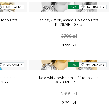
NATURALNY
-15%
NATURALNY
łtego złota
Kolczyki z brylantami z białego złota
K0267BB 0.38 ct
3799 zł
3 229 zł
NATURALNY
-15%
NATURALNY
amentami z
Kolczyki z brylantami z żółtego złota
3.55 ct
K0268ZB 0.30 ct
2699 zł
2 294 zł