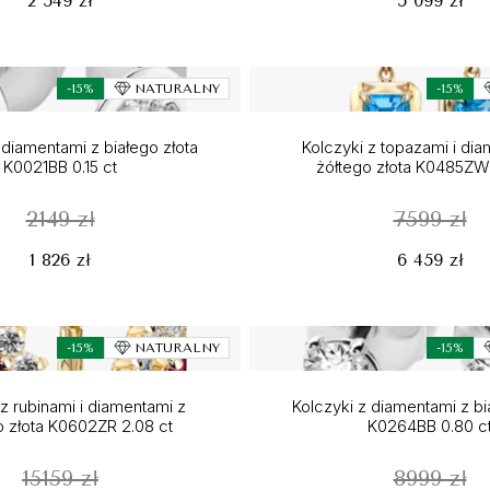
2 549 zł
5 099 zł
-15%
NATURALNY
-15%
 diamentami z białego złota
Kolczyki z topazami i di
K0021BB 0.15 ct
żółtego złota K0485ZW 
2149 zł
7599 zł
1 826 zł
6 459 zł
-15%
NATURALNY
-15%
 z rubinami i diamentami z
Kolczyki z diamentami z bi
o złota K0602ZR 2.08 ct
K0264BB 0.80 c
15159 zł
8999 zł