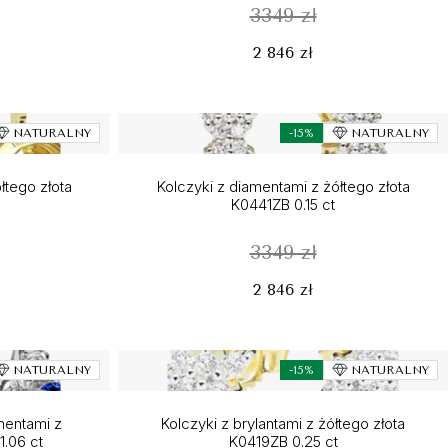
3349 zł
2 846 zł
NATURALNY
-15%
NATURALNY
łtego złota
Kolczyki z diamentami z żółtego złota
K0441ZB 0.15 ct
3349 zł
2 846 zł
NATURALNY
-15%
NATURALNY
amentami z
Kolczyki z brylantami z żółtego złota
1.06 ct
K0419ZB 0.25 ct