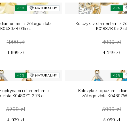
-15%
NATURALNY
-15%
 diamentami z żółtego złota
Kolczyki z diamentami z żó
K0430ZB 0.15 ct
K0188ZB 0.52 ct
1999 zł
4999 zł
1 699 zł
4 249 zł
-15%
NATURALNY
-15%
z cytrynami i diamentami z
Kolczyki z topazami i di
o złota K0480ZC 2.78 ct
żółtego złota K0480ZW 
5799 zł
5999 zł
4 929 zł
5 099 zł