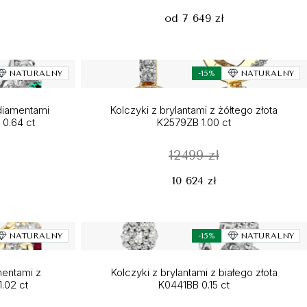
od 7 649 zł
NATURALNY
-15%
NATURALNY
diamentami
Kolczyki z brylantami z żółtego złota
 0.64 ct
K2579ZB 1.00 ct
12499 zł
10 624 zł
NATURALNY
-15%
NATURALNY
mentami z
Kolczyki z brylantami z białego złota
1.02 ct
K0441BB 0.15 ct