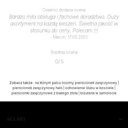
Ostatnio dodana ocena
Bardzo miła obsługa i fachowe doradztwo. Duży
asortyment na każdą kieszeń. Świetna jakość w
stosunku do ceny. Polecam !!!
- Marcin, 17.03.2021
Średnia ocena
0
/ 5
Zobacz także
:
na którym palcu nosimy pierścionek zaręczynowy
|
pierścionek zaręczynowy halo
|
odnowienie ślubu w kosciele
|
pierścionki zaręczynowe z białego złota
|
biżuteria w samolocie
ACLARI