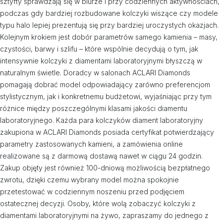
sztyfty sprawdzają się w biurze i przy codziennych aktywnościach,
podczas gdy bardziej rozbudowane kolczyki wiszące czy modele
typu halo lepiej prezentują się przy bardziej uroczystych okazjach.
Kolejnym krokiem jest dobór parametrów samego kamienia – masy,
czystości, barwy i szlifu – które wspólnie decydują o tym, jak
intensywnie kolczyki z diamentami laboratoryjnymi błyszczą w
naturalnym świetle. Doradcy w salonach ACLARI Diamonds
pomagają dobrać model odpowiadający zarówno preferencjom
stylistycznym, jak i konkretnemu budżetowi, wyjaśniając przy tym
różnice między poszczególnymi klasami jakości diamentu
laboratoryjnego. Każda para kolczyków diament laboratoryjny
zakupiona w ACLARI Diamonds posiada certyfikat potwierdzający
parametry zastosowanych kamieni, a zamówienia online
realizowane są z darmową dostawą nawet w ciągu 24 godzin.
Zakup objęty jest również 100-dniową możliwością bezpłatnego
zwrotu, dzięki czemu wybrany model można spokojnie
przetestować w codziennym noszeniu przed podjęciem
ostatecznej decyzji. Osoby, które wolą zobaczyć kolczyki z
diamentami laboratoryjnymi na żywo, zapraszamy do jednego z