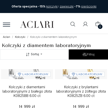
Oferta specjalna -15%
kolczyki
i
zawieszki
-7%
pierścionki
0
Aclari
Kolczyki
Kolczyki z diamentem laboratoryjnym
Kolczyki z diamentem laboratoryjnym
Sortuj
Filtruj
LABORATORYJNY
LABORATORYJNY
Kolczyki z diamentami
Kolczyki z brylantami
laboratoryjnymi z białego złota
laboratoryjnymi z żółtego złota
K0825BB 6.00 ct
K0825ZB 6.00 ct
14 999 zł
14 999 zł