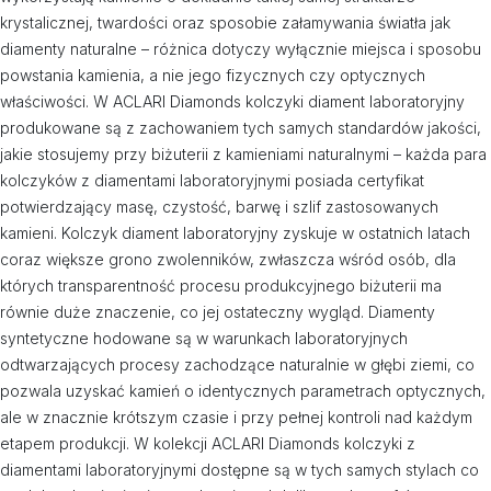
krystalicznej, twardości oraz sposobie załamywania światła jak
diamenty naturalne – różnica dotyczy wyłącznie miejsca i sposobu
powstania kamienia, a nie jego fizycznych czy optycznych
właściwości. W ACLARI Diamonds kolczyki diament laboratoryjny
produkowane są z zachowaniem tych samych standardów jakości,
jakie stosujemy przy biżuterii z kamieniami naturalnymi – każda para
kolczyków z diamentami laboratoryjnymi posiada certyfikat
potwierdzający masę, czystość, barwę i szlif zastosowanych
kamieni. Kolczyk diament laboratoryjny zyskuje w ostatnich latach
coraz większe grono zwolenników, zwłaszcza wśród osób, dla
których transparentność procesu produkcyjnego biżuterii ma
równie duże znaczenie, co jej ostateczny wygląd. Diamenty
syntetyczne hodowane są w warunkach laboratoryjnych
odtwarzających procesy zachodzące naturalnie w głębi ziemi, co
pozwala uzyskać kamień o identycznych parametrach optycznych,
ale w znacznie krótszym czasie i przy pełnej kontroli nad każdym
etapem produkcji. W kolekcji ACLARI Diamonds kolczyki z
diamentami laboratoryjnymi dostępne są w tych samych stylach co