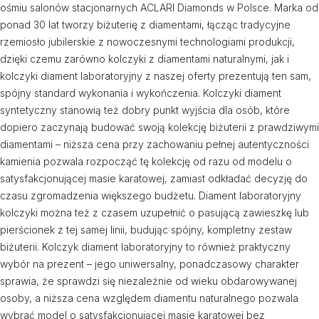
ośmiu salonów stacjonarnych ACLARI Diamonds w Polsce. Marka od
ponad 30 lat tworzy biżuterię z diamentami, łącząc tradycyjne
rzemiosło jubilerskie z nowoczesnymi technologiami produkcji,
dzięki czemu zarówno kolczyki z diamentami naturalnymi, jak i
kolczyki diament laboratoryjny z naszej oferty prezentują ten sam,
spójny standard wykonania i wykończenia. Kolczyki diament
syntetyczny stanowią też dobry punkt wyjścia dla osób, które
dopiero zaczynają budować swoją kolekcję biżuterii z prawdziwymi
diamentami – niższa cena przy zachowaniu pełnej autentyczności
kamienia pozwala rozpocząć tę kolekcję od razu od modelu o
satysfakcjonującej masie karatowej, zamiast odkładać decyzję do
czasu zgromadzenia większego budżetu. Diament laboratoryjny
kolczyki można też z czasem uzupełnić o pasującą zawieszkę lub
pierścionek z tej samej linii, budując spójny, kompletny zestaw
biżuterii. Kolczyk diament laboratoryjny to również praktyczny
wybór na prezent – jego uniwersalny, ponadczasowy charakter
sprawia, że sprawdzi się niezależnie od wieku obdarowywanej
osoby, a niższa cena względem diamentu naturalnego pozwala
wybrać model o satysfakcjonującej masie karatowej bez