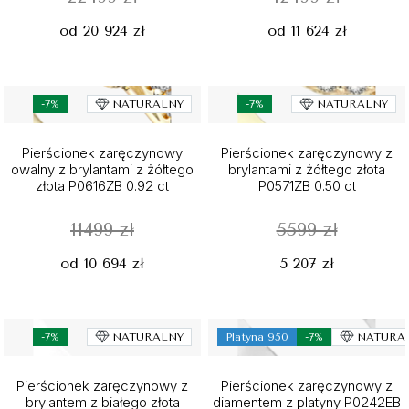
od 20 924 zł
od 11 624 zł
-7%
NATURALNY
-7%
NATURALNY
Pierścionek zaręczynowy
Pierścionek zaręczynowy z
owalny z brylantami z żółtego
brylantami z żółtego złota
złota P0616ZB 0.92 ct
P0571ZB 0.50 ct
11499 zł
5599 zł
od 10 694 zł
5 207 zł
-7%
NATURALNY
Platyna 950
-7%
NATURA
Pierścionek zaręczynowy z
Pierścionek zaręczynowy z
brylantem z białego złota
diamentem z platyny P0242EB