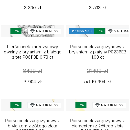
3 300 zł
3 533 zł
-7%
NATURALNY
Platyna 950
-7%
NATURA
Pierścionek zaręczynowy
Pierścionek zaręczynowy z
owalny z brylantami z białego
brylantem z platyny P0236EB
złota P0611BB 0.73 ct
1.00 ct
8499 zł
21499 zł
7 904 zł
od 19 994 zł
-7%
NATURALNY
-7%
NATURALNY
Pierścionek zaręczynowy z
Pierścionek zaręczynowy z
brylantem z żółtego złota
diamentem z żółtego złota