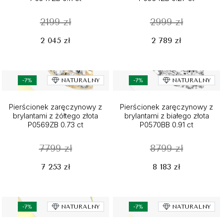
2199 zł
2999 zł
2 045 zł
2 789 zł
-7%
NATURALNY
-7%
NATURALNY
Pierścionek zaręczynowy z
Pierścionek zaręczynowy z
brylantami z żółtego złota
brylantami z białego złota
P0569ZB 0.73 ct
P0570BB 0.91 ct
7799 zł
8799 zł
7 253 zł
8 183 zł
-7%
NATURALNY
-7%
NATURALNY