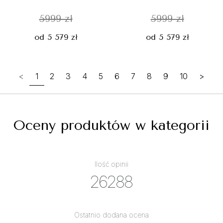
5999 zł
5999 zł
od 5 579 zł
od 5 579 zł
<
1
2
3
4
5
6
7
8
9
10
>
Oceny produktów w kategorii
Ilość opinii
26288
Ostatnio dodana ocena