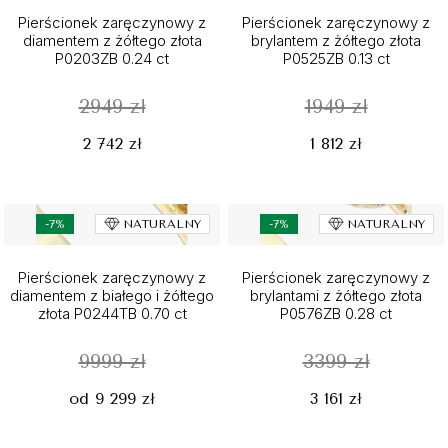
Pierścionek zaręczynowy z
Pierścionek zaręczynowy z
diamentem z żółtego złota
brylantem z żółtego złota
P0203ZB 0.24 ct
P0525ZB 0.13 ct
2949 zł
1949 zł
2 742 zł
1 812 zł
-7%
NATURALNY
-7%
NATURALNY
Pierścionek zaręczynowy z
Pierścionek zaręczynowy z
diamentem z białego i żółtego
brylantami z żółtego złota
złota P0244TB 0.70 ct
P0576ZB 0.28 ct
9999 zł
3399 zł
od 9 299 zł
3 161 zł