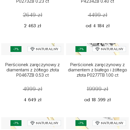
P0273ZB 0.23 ct
P4234ZB 0.40 ct
2649 zł
4499 zł
2 463 zł
od 4 184 zł
-7%
NATURALNY
-7%
NATURALNY
Pierścionek zaręczynowy z
Pierścionek zaręczynowy z
diamentami z żółtego złota
diamentem z białego i żółtego
P0467ZB 0.53 ct
złota P0277TB 1.00 ct
4999 zł
19999 zł
4 649 zł
od 18 599 zł
-7%
NATURALNY
-7%
NATURALNY