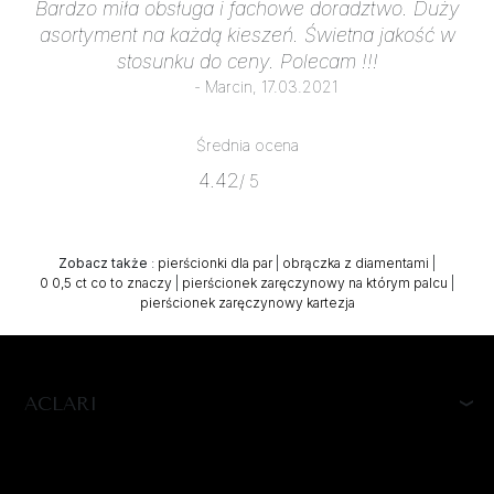
Bardzo miła obsługa i fachowe doradztwo. Duży
asortyment na każdą kieszeń. Świetna jakość w
stosunku do ceny. Polecam !!!
- Marcin, 17.03.2021
Średnia ocena
4.42
/ 5
Zobacz także
:
pierścionki dla par
|
obrączka z diamentami
|
0 0,5 ct co to znaczy
|
pierścionek zaręczynowy na którym palcu
|
pierścionek zaręczynowy kartezja
ACLARI