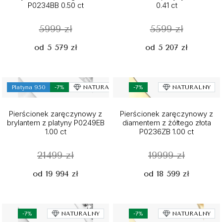
P0234BB 0.50 ct
0.41 ct
5999 zł
5599 zł
od 5 579 zł
od 5 207 zł
Platyna 950
-7%
NATURALNY
-7%
NATURALNY
Pierścionek zaręczynowy z
Pierścionek zaręczynowy z
brylantem z platyny P0249EB
diamentem z żółtego złota
1.00 ct
P0236ZB 1.00 ct
21499 zł
19999 zł
od 19 994 zł
od 18 599 zł
-7%
NATURALNY
-7%
NATURALNY