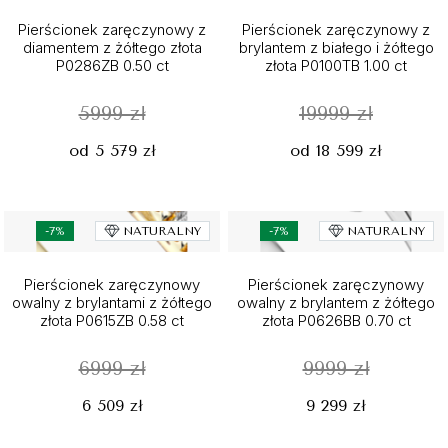
Pierścionek zaręczynowy z
Pierścionek zaręczynowy z
diamentem z żółtego złota
brylantem z białego i żółtego
P0286ZB 0.50 ct
złota P0100TB 1.00 ct
5999 zł
19999 zł
od 5 579 zł
od 18 599 zł
-7%
NATURALNY
-7%
NATURALNY
Pierścionek zaręczynowy
Pierścionek zaręczynowy
owalny z brylantami z żółtego
owalny z brylantem z żółtego
złota P0615ZB 0.58 ct
złota P0626BB 0.70 ct
6999 zł
9999 zł
6 509 zł
9 299 zł