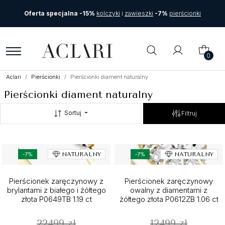
Oferta specjalna -15%
kolczyki
i
zawieszki
-7%
pierścionki
0
Aclari
Pierścionki
Pierścionki diament naturalny
Pierścionki diament naturalny
Sortuj
Filtruj
-7%
NATURALNY
-7%
NATURALNY
Pierścionek zaręczynowy z
Pierścionek zaręczynowy
brylantami z białego i żółtego
owalny z diamentami z
złota P0649TB 1.19 ct
żółtego złota P0612ZB 1.06 ct
22499 zł
12499 zł