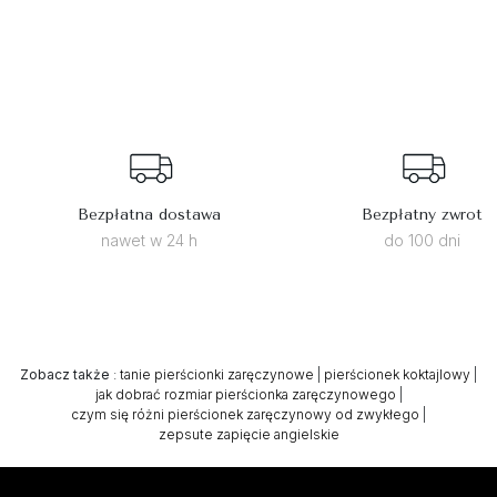
Bezpłatna dostawa
Bezpłatny zwrot
nawet w 24 h
do 100 dni
Zobacz także
:
tanie pierścionki zaręczynowe
|
pierścionek koktajlowy
|
jak dobrać rozmiar pierścionka zaręczynowego
|
czym się różni pierścionek zaręczynowy od zwykłego
|
zepsute zapięcie angielskie