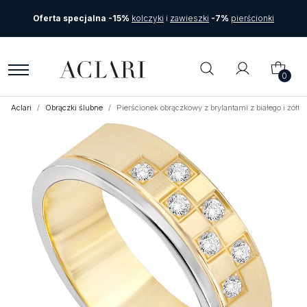
Oferta specjalna -15%
kolczyki
i
zawieszki
-7%
pierścionki
0
Aclari
Obrączki ślubne
Pierścionek obrączkowy z brylantami z białego i żółt