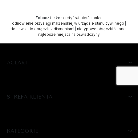
Zobacz także
:
certyfikat pierścionka
|
odnowienie przysięgi małżeńskiej w urzędzie stanu cywilnego
|
dostawka do obrączki z diamentami
|
nietypowe obrączki ślubne
|
najlepsze miejsca na oświadczyny
ACLARI
STREFA KLIENTA
KATEGORIE