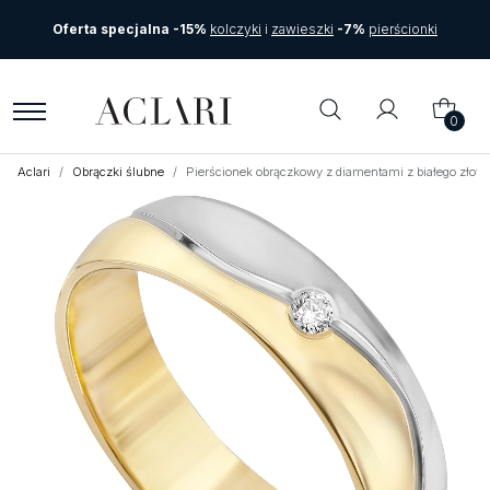
Oferta specjalna -15%
kolczyki
i
zawieszki
-7%
pierścionki
0
Aclari
Obrączki ślubne
Pierścionek obrączkowy z diamentami z białego złot