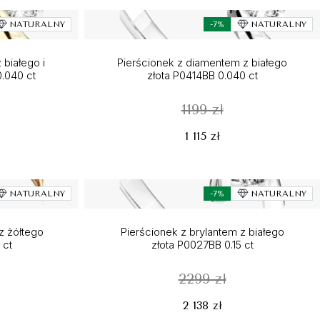
NATURALNY
-7%
NATURALNY
 białego i
Pierścionek z diamentem z białego
0.040 ct
złota P0414BB 0.040 ct
1199 zł
1 115 zł
NATURALNY
-7%
NATURALNY
z żółtego
Pierścionek z brylantem z białego
 ct
złota P0027BB 0.15 ct
2299 zł
2 138 zł