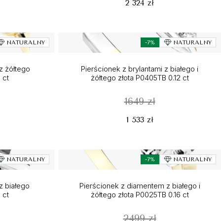
2 324 zł
NATURALNY
-7%
NATURALNY
z żółtego
Pierścionek z brylantami z białego i
 ct
żółtego złota P0405TB 0.12 ct
1649 zł
1 533 zł
NATURALNY
-7%
NATURALNY
z białego
Pierścionek z diamentem z białego i
 ct
żółtego złota P0025TB 0.16 ct
2499 zł