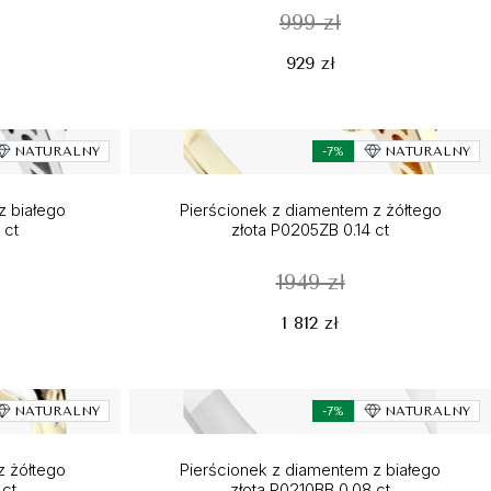
999 zł
929 zł
NATURALNY
-7%
NATURALNY
z białego
Pierścionek z diamentem z żółtego
 ct
złota P0205ZB 0.14 ct
1949 zł
1 812 zł
NATURALNY
-7%
NATURALNY
z żółtego
Pierścionek z diamentem z białego
 ct
złota P0210BB 0.08 ct