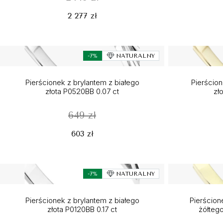
2 277 zł
-7%
NATURALNY
Pierścionek z brylantem z białego
Pierścio
złota P0520BB 0.07 ct
zł
649 zł
603 zł
-7%
NATURALNY
Pierścionek z brylantem z białego
Pierścion
złota P0120BB 0.17 ct
żółtego