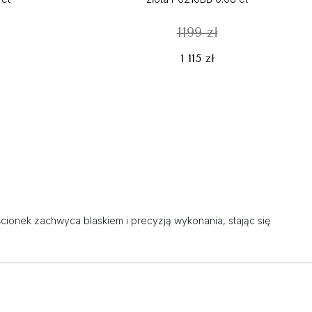
1199 zł
1 115 zł
ścionek zachwyca blaskiem i precyzją wykonania, stając się