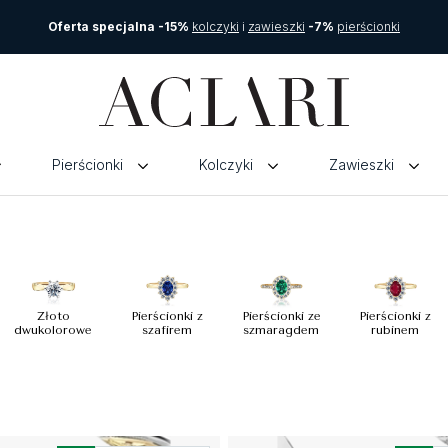
Oferta specjalna -15%
kolczyki
i
zawieszki
-7%
pierścionki
Pierścionki
Kolczyki
Zawieszki
Złoto
Pierścionki z
Pierścionki ze
Pierścionki z
dwukolorowe
szafirem
szmaragdem
rubinem