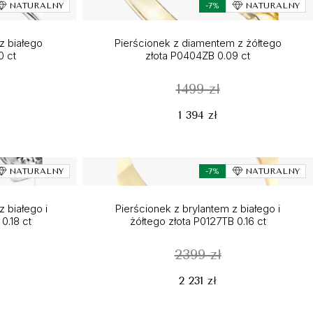
NATURALNY
-7%
NATURALNY
z białego
Pierścionek z diamentem z żółtego
0 ct
złota P0404ZB 0.09 ct
1499 zł
1 394 zł
NATURALNY
-7%
NATURALNY
 białego i
Pierścionek z brylantem z białego i
0.18 ct
żółtego złota P0127TB 0.16 ct
2399 zł
2 231 zł