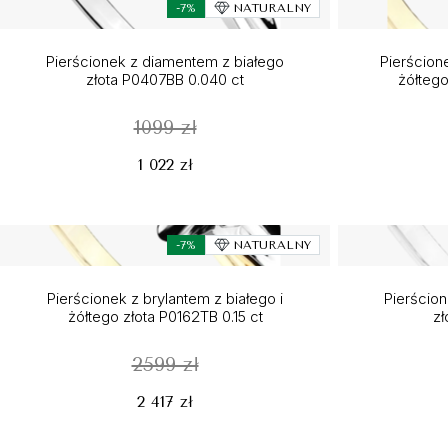
-7%
NATURALNY
Pierścionek z diamentem z białego
Pierścion
złota P0407BB 0.040 ct
żółtego
1099 zł
1 022 zł
-7%
NATURALNY
Pierścionek z brylantem z białego i
Pierścio
żółtego złota P0162TB 0.15 ct
zł
2599 zł
2 417 zł