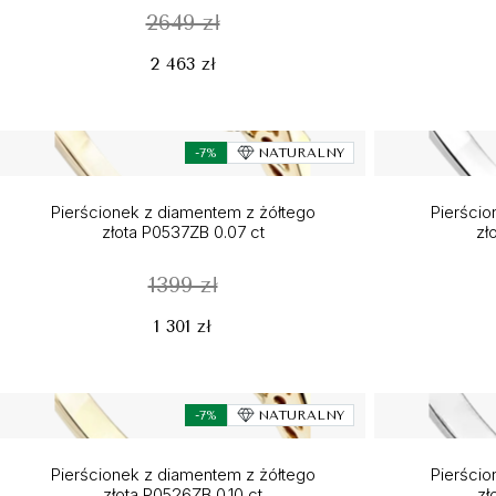
2649 zł
2 463 zł
-7%
NATURALNY
Pierścionek z diamentem z żółtego
Pierścio
złota P0537ZB 0.07 ct
zł
1399 zł
1 301 zł
-7%
NATURALNY
Pierścionek z diamentem z żółtego
Pierścio
złota P0526ZB 0.10 ct
zł