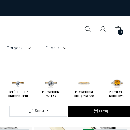
0
Obrączki
Okazje
Pierścionki z
Pierścionki
Pierścionki
Kamienie
diamentami
HALO
obrączkowe
kolorowe
Sortuj
Filtruj