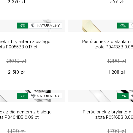
2 370 zł
557 zł
-7%
NATURALNY
-7%
nek z brylantem z białego
Pierścionek z brylantami 
ota P0055BB 0.17 ct
złota P0413ZB 0.08
2699 zł
1299 zł
2 510 zł
1 208 zł
-7%
NATURALNY
-7%
nek z diamentem z białego
Pierścionek z brylantem 
ota P0404BB 0.09 ct
złota P0516BB 0.06
1499 zł
1799 zł