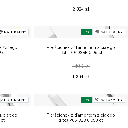
2 324 zł
NATURALNY
-7%
NATURALNY
z żółtego
Pierścionek z diamentem z białego
 ct
złota P0408BB 0.09 ct
1499 zł
1 394 zł
NATURALNY
-7%
NATURALNY
z białego
Pierścionek z diamentem z białego
 ct
złota P0518BB 0.050 ct