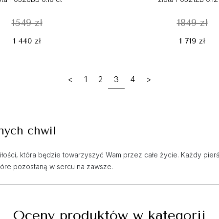
1549 zł
1849 zł
1 440 zł
1 719 zł
<
1
2
3
4
>
nych chwil
 miłości, która będzie towarzyszyć Wam przez całe życie. Każdy pier
tóre pozostaną w sercu na zawsze.
Oceny produktów w kategorii