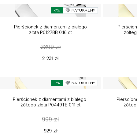
-7%
NATURALNY
Pierścionek z diamentem z białego
Pierścion
złota P0127BB 0.16 ct
żółteg
2399 zł
2 231 zł
-7%
NATURALNY
Pierścionek z diamentami z białego i
Pierścion
żółtego złota P0449TB 0.11 ct
żółteg
999 zł
929 zł