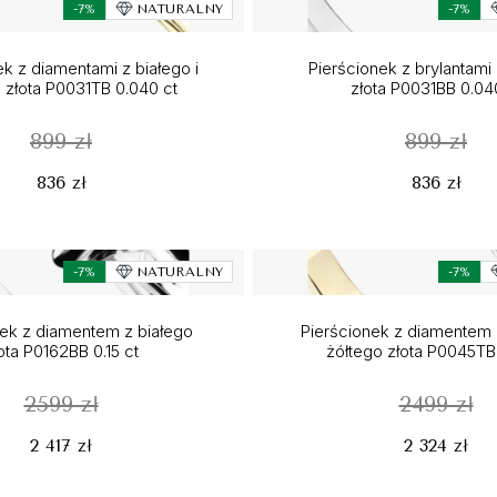
-7%
NATURALNY
-7%
ek z diamentami z białego i
Pierścionek z brylantami 
 złota P0031TB 0.040 ct
złota P0031BB 0.04
899 zł
899 zł
836 zł
836 zł
-7%
NATURALNY
-7%
nek z diamentem z białego
Pierścionek z diamentem z
ota P0162BB 0.15 ct
żółtego złota P0045TB 
2599 zł
2499 zł
2 417 zł
2 324 zł