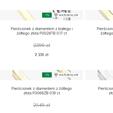
-7%
NATURALNY
Pierścionek z diamentem z białego i
Pierścion
żółtego złota P0028TB 0.17 ct
żółtego
2399 zł
2 231 zł
-7%
NATURALNY
Pierścionek z diamentem z żółtego
Pierścio
złota P0066ZB 0.19 ct
zł
2549 zł