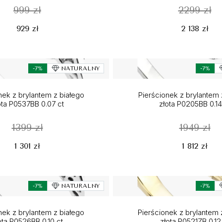
999 zł
2299 zł
929 zł
2 138 zł
-7%
NATURALNY
-7%
nek z brylantem z białego
Pierścionek z brylantem 
ota P0537BB 0.07 ct
złota P0205BB 0.14
1399 zł
1949 zł
1 301 zł
1 812 zł
-7%
NATURALNY
-7%
nek z brylantem z białego
Pierścionek z brylantem 
ota P0526BB 0.10 ct
złota P0521ZB 0.12