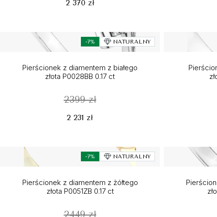
2 370 zł
-7%
NATURALNY
Pierścionek z diamentem z białego
Pierścio
złota P0028BB 0.17 ct
zł
2399 zł
2 231 zł
-7%
NATURALNY
Pierścionek z diamentem z żółtego
Pierścio
złota P0051ZB 0.17 ct
zł
2449 zł