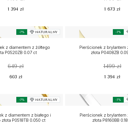
1 394 zł
1 673 zł
-7%
NATURALNY
-7%
nek z diamentem z żółtego
Pierścionek z brylantem 
ota P0520ZB 0.07 ct
złota P0408ZB 0.09
649 zł
1499 zł
603 zł
1 394 zł
-7%
NATURALNY
-7%
ek z diamentem z białego i
Pierścionek z brylantem 
 złota P0518TB 0.050 ct
złota P8160BB 0.18