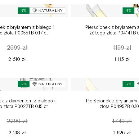
-7%
NATURALNY
-7%
ek z brylantem z białego i
Pierścionek z brylantem z
o złota P0055TB 0.17 ct
żółtego złota P0414TB 
2699 zł
1199 zł
2 510 zł
1 115 zł
-7%
NATURALNY
-7%
ek z diamentem z białego i
Pierścionek z brylantami 
o złota P0027TB 0.15 ct
złota P0495ZB 0.10
2299 zł
1749 zł
2 138 zł
1 626 zł