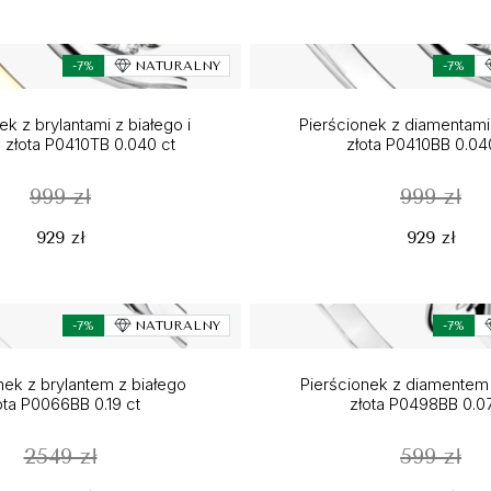
-7%
NATURALNY
-7%
ek z brylantami z białego i
Pierścionek z diamentami
 złota P0410TB 0.040 ct
złota P0410BB 0.04
999 zł
999 zł
929 zł
929 zł
-7%
NATURALNY
-7%
nek z brylantem z białego
Pierścionek z diamentem 
ota P0066BB 0.19 ct
złota P0498BB 0.07
2549 zł
599 zł