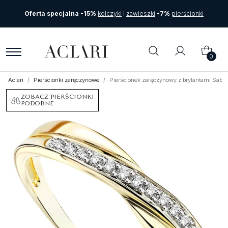
Oferta specjalna -15%
kolczyki
i
zawieszki
-7%
pierścionki
0
Aclari
Pierścionki zaręczynowe
Pierścionek zaręczynowy z brylantami Sablo
ZOBACZ PIERŚCIONKI
PODOBNE