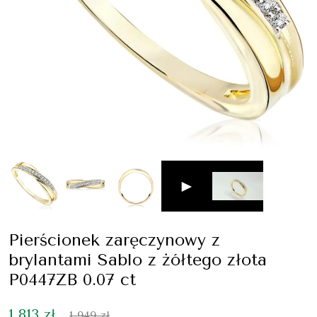
►
Pierścionek zaręczynowy z
brylantami Sablo z żółtego złota
P0447ZB 0.07 ct
1 813 zł
1 949 zł