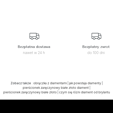
Bezpłatna dostawa
Bezpłatny zwrot
nawet w 24 h
do 100 dni
Zobacz także
:
obrączka z diamentami
|
jak powstaja diamenty
|
pierścionek zaręczynowy białe złoto diament
|
pierścionek zaręczynowy białe złoto
|
czym się różni diament od brylantu