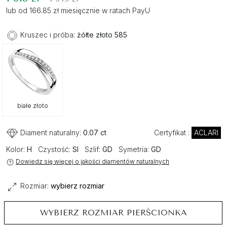
lub od 166.85 zł miesięcznie w ratach PayU
Kruszec i próba:
żółte złoto 585
białe złoto
Diament naturalny:
0.07 ct
Certyfikat :
ACLARI
Kolor:
H
Czystość:
SI
Szlif:
GD
Symetria:
GD
Dowiedz się więcej o jakości diamentów naturalnych
Rozmiar:
wybierz rozmiar
WYBIERZ ROZMIAR PIERŚCIONKA