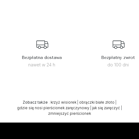
Bezpłatna dostawa
Bezpłatny zwrot
nawet w 24 h
do 100 dni
Zobacz także
:
krzyż wisiorek
|
obrączki białe złoto
|
gdzie się nosi pierścionek zaręczynowy
|
jak się zaręczyć
|
zmniejszyć pierścionek