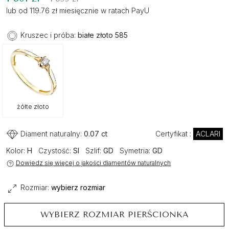
lub od 119.76 zł miesięcznie w ratach PayU
Kruszec i próba:
białe złoto 585
żółte złoto
Diament naturalny:
0.07 ct
Certyfikat :
ACLARI
Kolor:
H
Czystość:
SI
Szlif:
GD
Symetria:
GD
Dowiedz się więcej o jakości diamentów naturalnych
Rozmiar:
wybierz rozmiar
WYBIERZ ROZMIAR PIERŚCIONKA