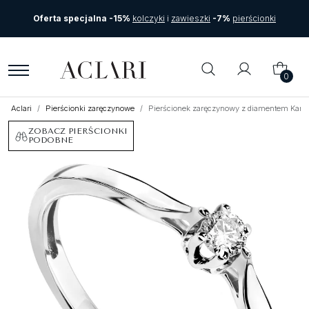
Oferta specjalna -15%
kolczyki
i
zawieszki
-7%
pierścionki
0
Aclari
Pierścionki zaręczynowe
Pierścionek zaręczynowy z diamentem Karte
ZOBACZ PIERŚCIONKI
PODOBNE