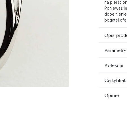
na pierścio
Ponieważ je
dopełnienie
bogatej ofer
Opis prod
Parametry
Kolekcja
Certyfikat
Opinie