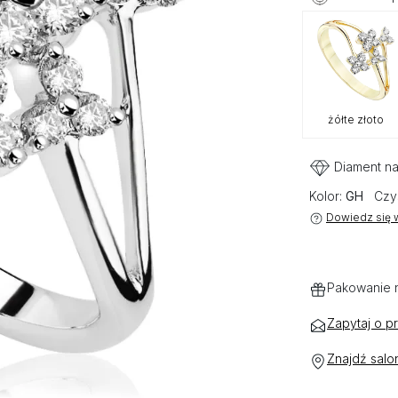
żółte złoto
Diament na
Kolor:
GH
Czy
Dowiedz się w
Pakowanie 
Zapytaj o p
Znajdź salo