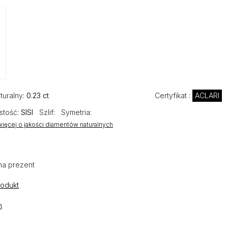
turalny:
0.23 ct
Certyfikat :
ACLARI
stość:
SISI
Szlif:
Symetria:
ięcej o jakości diamentów naturalnych
na prezent
rodukt
n