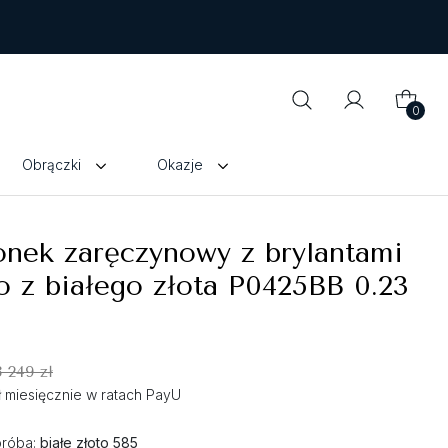
0
Obrączki
Okazje
onek zaręczynowy z brylantami
 z białego złota P0425BB 0.23
3 249 zł
zł miesięcznie w ratach PayU
próba:
białe złoto 585