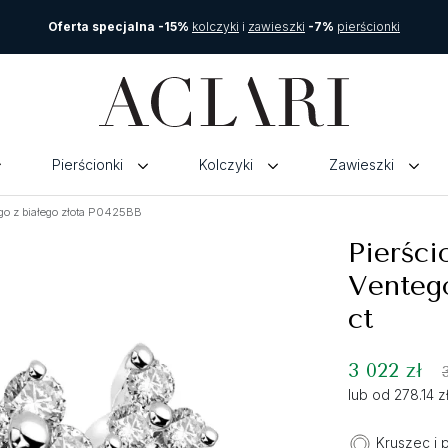
Oferta specjalna -15%
kolczyki
i
zawieszki
-7%
pierścionki
Pierścionki
Kolczyki
Zawieszki
go z białego złota P0425BB
Pierści
Ventego
ct
3 022 zł
lub od 278.14 
Kruszec i 