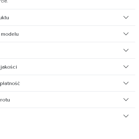
cie.
uktu
 modelu
 jakości
 płatność
rotu