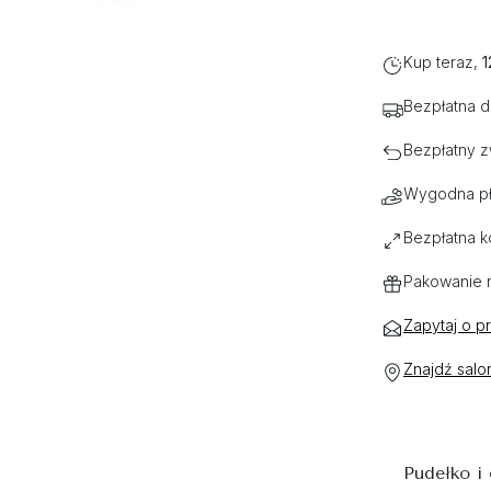
Kup teraz,
1
Bezpłatna 
Bezpłatny z
Wygodna pł
Bezpłatna k
Pakowanie 
Zapytaj o p
Znajdź salo
Pudełko i