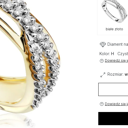
białe złoto
Diament na
Kolor:
H
Czyst
Dowiedz się w
Rozmiar:
w
Dowiedz się j