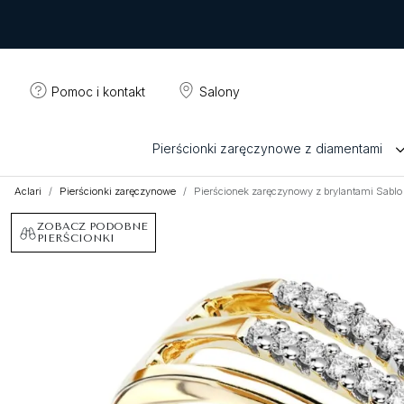
Pomoc i kontakt
Salony
Pierścionki zaręczynowe z diamentami
Aclari
Pierścionki zaręczynowe
Pierścionek zaręczynowy z brylantami Sablo
ZOBACZ PODOBNE
PIERŚCIONKI