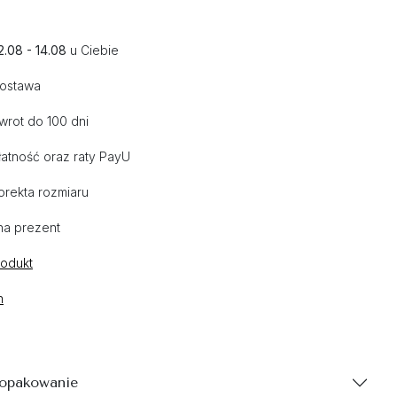
2.08 - 14.08
u Ciebie
dostawa
wrot do 100 dni
atność oraz raty PayU
orekta rozmiaru
na prezent
rodukt
n
 opakowanie