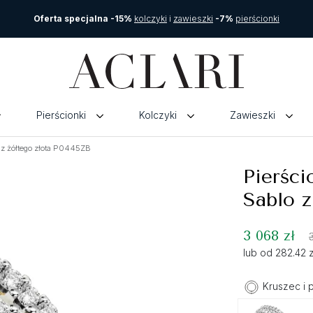
Oferta specjalna -15%
kolczyki
i
zawieszki
-7%
pierścionki
Pierścionki
Kolczyki
Zawieszki
 z żółtego złota P0445ZB
Pierści
Sablo z
3 068 zł
lub od 282.42 
Kruszec i 