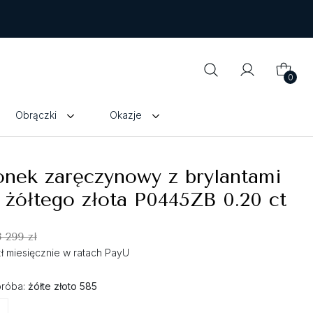
0
Obrączki
Okazje
onek zaręczynowy z brylantami
 żółtego złota P0445ZB 0.20 ct
3 299 zł
zł miesięcznie w ratach PayU
próba:
żółte złoto 585