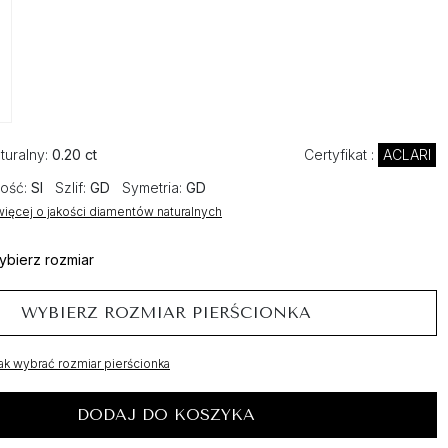
turalny:
0.20 ct
Certyfikat :
ACLARI
ość:
SI
Szlif:
GD
Symetria:
GD
ięcej o jakości diamentów naturalnych
ybierz rozmiar
WYBIERZ ROZMIAR PIERŚCIONKA
ak wybrać rozmiar pierścionka
DODAJ DO KOSZYKA