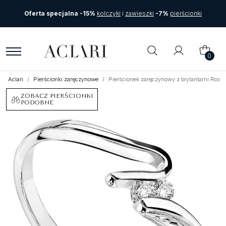
Oferta specjalna -15%
kolczyki
i
zawieszki
-7%
pierścionki
0
Aclari
Pierścionki zaręczynowe
Pierścionek zaręczynowy z brylantami Roso 
ZOBACZ PIERŚCIONKI
PODOBNE