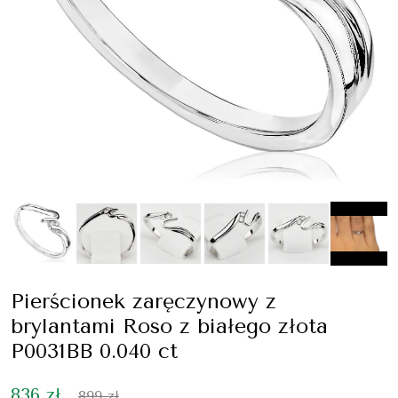
Pierścionek zaręczynowy z
brylantami Roso z białego złota
P0031BB 0.040 ct
836 zł
899 zł