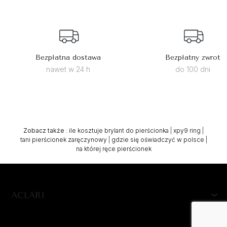
Bezpłatna dostawa
Bezpłatny zwrot
nawet w 24 h
do 100 dni
Zobacz także
:
ile kosztuje brylant do pierścionka
|
xpy9 ring
|
tani pierścionek zaręczynowy
|
gdzie się oświadczyć w polsce
|
na której ręce pierścionek
ACLARI