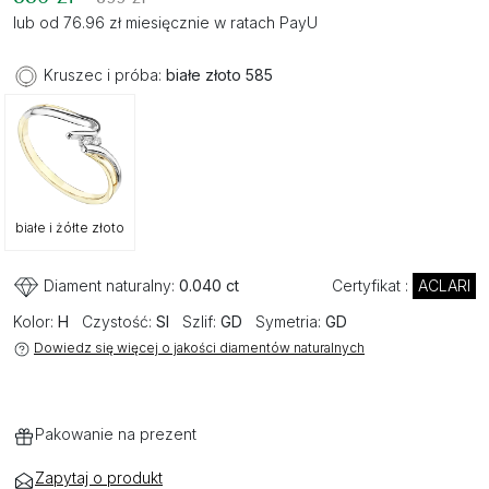
lub od 76.96 zł miesięcznie w ratach PayU
Kruszec i próba:
białe złoto 585
białe i żółte złoto
Diament naturalny:
0.040 ct
Certyfikat :
ACLARI
Kolor:
H
Czystość:
SI
Szlif:
GD
Symetria:
GD
Dowiedz się więcej o jakości diamentów naturalnych
Pakowanie na prezent
Zapytaj o produkt