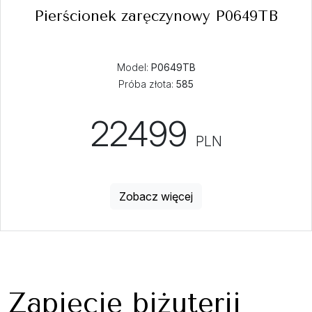
Pierścionek zaręczynowy P0649TB
Model:
P0649TB
Próba złota:
585
22499
PLN
Zobacz więcej
Zapięcie biżuterii