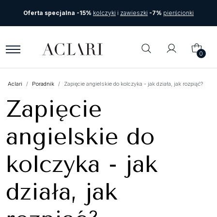
Oferta specjalna -15%
kolczyki
i
zawieszki
-7%
pierścionki
0
Aclari
Poradnik
Zapięcie angielskie do kolczyka - jak działa, jak rozpiąć?
Zapięcie
angielskie do
kolczyka - jak
działa, jak