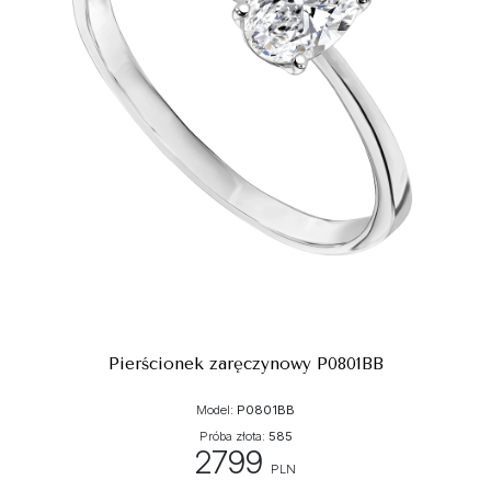
Pierścionek zaręczynowy P0801BB
Model:
P0801BB
Próba złota:
585
2799
PLN