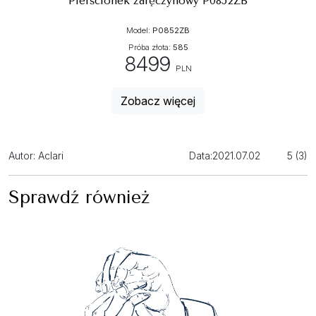
Pierścionek zaręczynowy P0852ZB
Model:
P0852ZB
Próba złota:
585
8499
PLN
Zobacz więcej
Autor: Aclari
Data:
2021.07.02
5 (3)
Sprawdź również