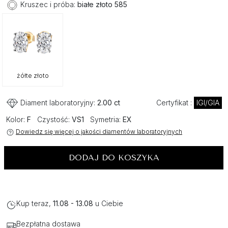
Kruszec i próba:
białe złoto 585
żółte złoto
Diament laboratoryjny:
2.00 ct
Certyfikat :
IGI/GIA
Kolor:
F
Czystość:
VS1
Symetria:
EX
Dowiedz się więcej o jakości diamentów laboratoryjnych
DODAJ DO KOSZYKA
Kup teraz,
11.08 - 13.08
u Ciebie
Bezpłatna dostawa