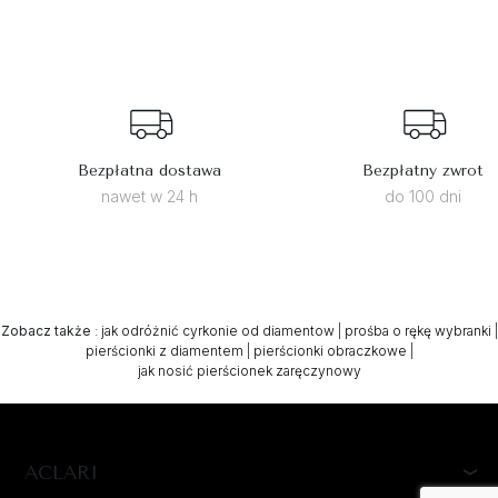
Bezpłatna dostawa
Bezpłatny zwrot
nawet w 24 h
do 100 dni
Zobacz także
:
jak odróżnić cyrkonie od diamentow
|
prośba o rękę wybranki
|
pierścionki z diamentem
|
pierścionki obraczkowe
|
jak nosić pierścionek zaręczynowy
ACLARI