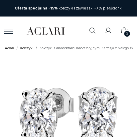
Oferta specjalna -15%
kolczyki
i
zawieszki
-7%
pierścionki
0
Aclari
Kolczyki
Kolczyki z diamentami laboratoryjnymi Kartezja z białego zł