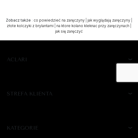
Zobacz także
:
co powiedzieć na zaręczyny
|
jak wyglądają zaręczyny
|
złote kolczyki z brylantami
|
na ktore kolano kleknac przy zaręczynach
|
jak się zaręczyć
ACLARI
STREFA KLIENTA
KATEGORIE