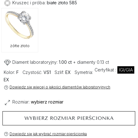
Kruszec i próba:
białe złoto 585
żółte złoto
Diament laboratoryjny:
1.00 ct
+ diamenty 0.13 ct
Certyfikat :
IGI/GIA
Kolor:
F
Czystość:
VS1
Szlif:
EX
Symetria:
EX
Dowiedz się więcej o jakości diamentów laboratoryjnych
Rozmiar:
wybierz rozmiar
WYBIERZ ROZMIAR PIERŚCIONKA
Dowiedz się jak wybrać rozmiar pierścionka