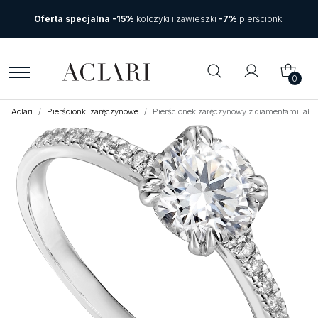
Oferta specjalna -15%
kolczyki
i
zawieszki
-7%
pierścionki
0
Aclari
Pierścionki zaręczynowe
Pierścionek zaręczynowy z diamentami labor