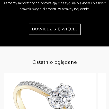
Diamenty laboratoryjne pozwalają cieszyć się pięknem i blaskiem
prawdziwego diamentu w atrakcyjnej cenie.
DOWIEDZ SIĘ WIĘCEJ
Ostatnio oglądane