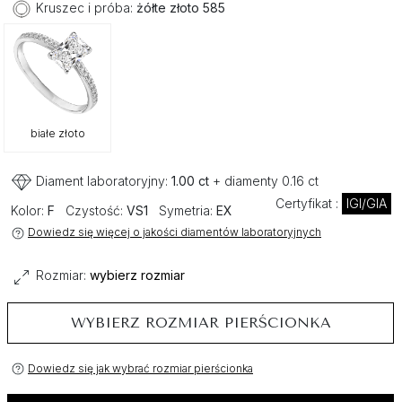
Kruszec i próba:
żółte złoto 585
białe złoto
Diament laboratoryjny:
1.00 ct
+ diamenty 0.16 ct
Certyfikat :
IGI/GIA
Kolor:
F
Czystość:
VS1
Symetria:
EX
Dowiedz się więcej o jakości diamentów laboratoryjnych
Rozmiar:
wybierz rozmiar
WYBIERZ ROZMIAR PIERŚCIONKA
Dowiedz się jak wybrać rozmiar pierścionka