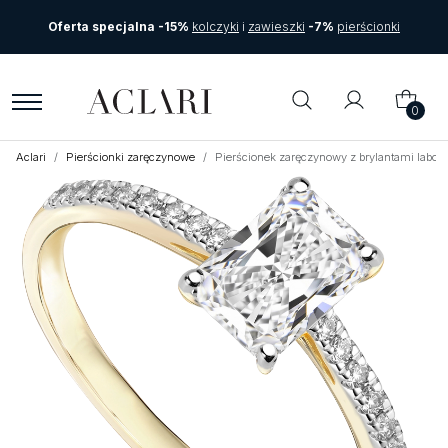
Oferta specjalna -15%
kolczyki
i
zawieszki
-7%
pierścionki
0
Aclari
Pierścionki zaręczynowe
Pierścionek zaręczynowy z brylantami labora