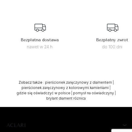
Bezpłatna dostawa
Bezpłatny zwrot
nawet w 24 h
do 100 dni
Zobacz także
:
pierścionek zaręczynowy z diamentem
|
pierścionek zaręczynowy z kolorowymi kamieńiami
|
gdzie się oświadczyć w polsce
|
pomysł na oświadczyny
|
brylant diament różnica
ACLARI