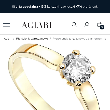
Oferta specjalna -15%
kolczyki
i
zawieszki
-7%
pierścionki
0
Aclari
Pierścionki zaręczynowe
Pierścionek zaręczynowy z diamentem Kart