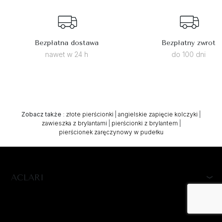
Bezpłatna dostawa
Bezpłatny zwrot
nawet w 24 h
do 100 dni
Zobacz także
:
złote pierścionki
|
angielskie zapięcie kolczyki
|
zawieszka z brylantami
|
pierścionki z brylantem
|
pierścionek zaręczynowy w pudełku
ACLARI