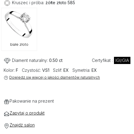
Kruszec i próba:
żółte złoto 585
białe złoto
Diament naturalny:
0.50 ct
Certyfikat :
IGI/GIA
Kolor:
F
Czystość:
VS1
Szlif:
EX
Symetria:
EX
Dowiedz się więcej o jakości diamentów naturalnych
Pakowanie na prezent
Zapytaj o produkt
Znajdź salon