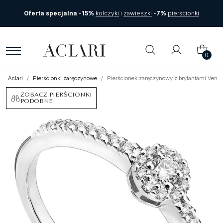
Oferta specjalna -15%
kolczyki
i
zawieszki
-7%
pierścionki
0
Aclari
Pierścionki zaręczynowe
Pierścionek zaręczynowy z brylantami Vente
ZOBACZ PIERŚCIONKI
PODOBNE