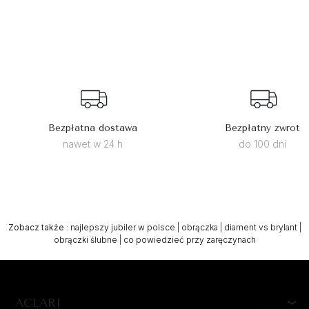
Bezpłatna dostawa
Bezpłatny zwrot
nawet w 24 h
do 100 dni
Zobacz także
:
najlepszy jubiler w polsce
|
obrączka
|
diament vs brylant
|
obrączki ślubne
|
co powiedzieć przy zaręczynach
ACLARI