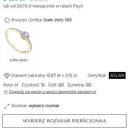
lub od 243.9 zł miesięcznie w ratach PayU
Kruszec i próba:
białe złoto 585
żółte złoto
Diament naturalny:
0.07 ct
+ 0.15 ct
Certyfikat :
ACLARI
Kolor:
H
Czystość:
SI
Szlif:
GD
Symetria:
GD
Dowiedz się więcej o jakości diamentów naturalnych
Rozmiar:
wybierz rozmiar
WYBIERZ ROZMIAR PIERŚCIONKA