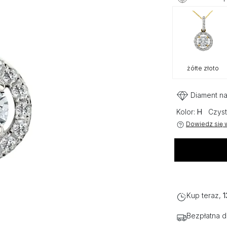
żółte złoto
Diament na
Kolor:
H
Czyst
Dowiedz się w
Kup teraz,
1
Bezpłatna 