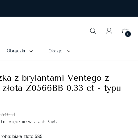
0
Obrączki
Okazje
ka z brylantami Ventego z
 złota Z0566BB 0.33 ct - typu
 549 zł
zł miesięcznie w ratach PayU
próba:
białe złoto 585