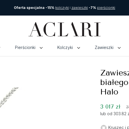
Oferta specjalna -15%
kolczyki
i
zawieszki
-7%
pierścionki
Pierścionki
Kolczyki
Zawieszki
Zawiesz
białego
Halo
3 017 zł
3
lub od 303.82 
Kruszec i 