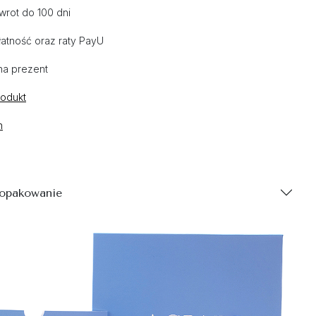
wrot do 100 dni
atność oraz raty PayU
na prezent
rodukt
n
 opakowanie