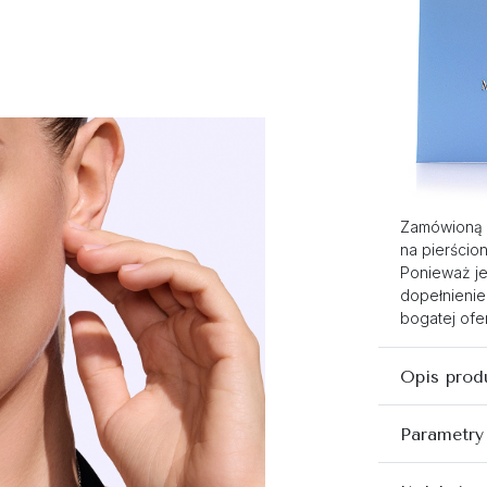
Zamówioną 
na pierścio
Ponieważ je
dopełnienie
bogatej ofer
Opis prod
Parametry