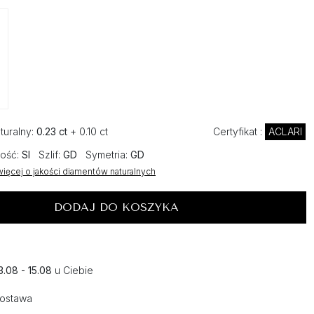
turalny:
0.23 ct
+ 0.10 ct
Certyfikat :
ACLARI
ość:
SI
Szlif:
GD
Symetria:
GD
ięcej o jakości diamentów naturalnych
DODAJ DO KOSZYKA
3.08 - 15.08
u Ciebie
dostawa