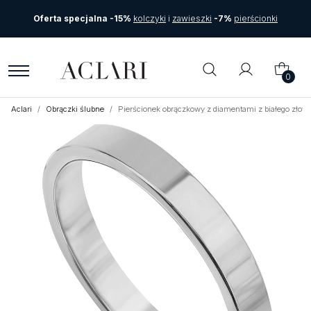
Oferta specjalna -15%
kolczyki
i
zawieszki
-7%
pierścionki
0
Aclari
Obrączki ślubne
Pierścionek obrączkowy z diamentami z białego złot