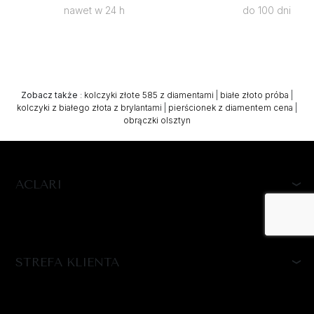
nawet w 24 h
do 100 dni
Zobacz także
:
kolczyki złote 585 z diamentami
|
białe złoto próba
|
kolczyki z białego złota z brylantami
|
pierścionek z diamentem cena
|
obrączki olsztyn
ACLARI
STREFA KLIENTA