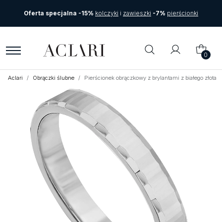
Oferta specjalna -15%
kolczyki
i
zawieszki
-7%
pierścionki
0
Aclari
Obrączki ślubne
Pierścionek obrączkowy z brylantami z białego złot