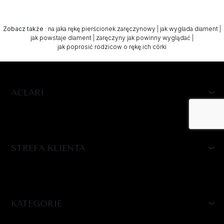
Zobacz także
:
na jaka rękę pierścionek zaręczynowy
|
jak wyglada diament
|
jak powstaje diament
|
zaręczyny jak powinny wyglądać
|
jak poprosić rodzicow o rękę ich córki
ACLARI
STREFA KLIENTA
KATEGORIE