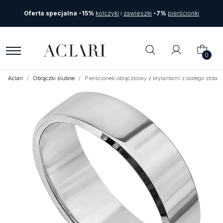
Oferta specjalna -15%
kolczyki
i
zawieszki
-7%
pierścionki
0
Aclari
Obrączki ślubne
Pierścionek obrączkowy z brylantami z białego złota