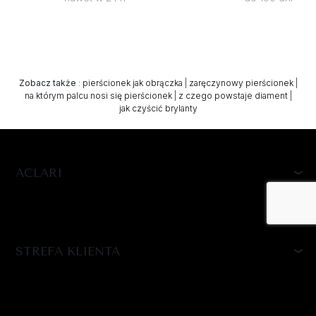
Zobacz także
:
pierścionek jak obrączka
|
zaręczynowy pierścionek
|
na którym palcu nosi się pierścionek
|
z czego powstaje diament
|
jak czyścić brylanty
ACLARI
STREFA KLIENTA