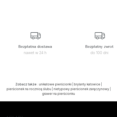
Bezpłatna dostawa
Bezpłatny zwrot
nawet w 24 h
do 100 dni
Zobacz także
:
unikatowe pierścionki
|
brylanty katowice
|
pierścionek na rocznicę ślubu
|
nietypowy pierścionek zaręczynowy
|
grawer na pierścionku