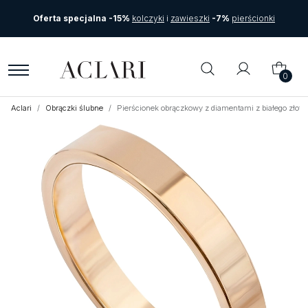
Oferta specjalna -15%
kolczyki
i
zawieszki
-7%
pierścionki
0
Aclari
Obrączki ślubne
Pierścionek obrączkowy z diamentami z białego zło