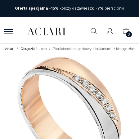
Oferta specjalna -15%
kolczyki
i
zawieszki
-7%
pierścionki
0
Aclari
Obrączki ślubne
Pierścionek obrączkowy z brylantami z białego złot