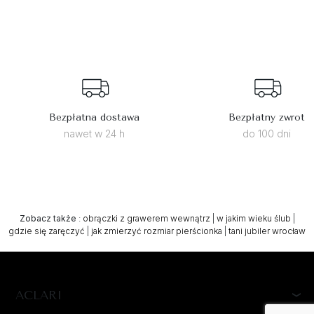
Bezpłatna dostawa
Bezpłatny zwrot
nawet w 24 h
do 100 dni
Zobacz także
:
obrączki z grawerem wewnątrz
|
w jakim wieku ślub
|
gdzie się zaręczyć
|
jak zmierzyć rozmiar pierścionka
|
tani jubiler wrocław
ACLARI