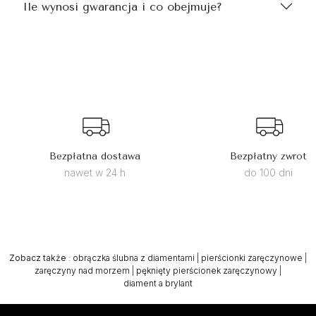
Ile wynosi gwarancja i co obejmuje?
Bezpłatna dostawa
Bezpłatny zwrot
nawet w 24 h
do 100 dni
Zobacz także
:
obrączka ślubna z diamentami
|
pierścionki zaręczynowe
|
zaręczyny nad morzem
|
pęknięty pierścionek zaręczynowy
|
diament a brylant