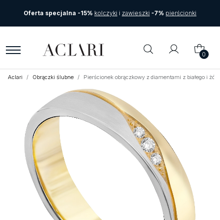
Oferta specjalna -15%
kolczyki
i
zawieszki
-7%
pierścionki
0
Aclari
Obrączki ślubne
Pierścionek obrączkowy z diamentami z białego i żół