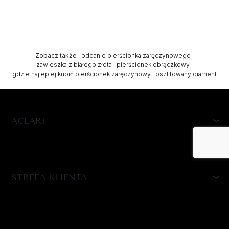
Zobacz także
:
oddanie pierścionka zaręczynowego
|
zawieszka z białego złota
|
pierścionek obrączkowy
|
gdzie najlepiej kupić pierścionek zaręczynowy
|
oszlifowany diament
ACLARI
STREFA KLIENTA