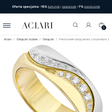
Oferta specjalna -15%
kolczyki
i
zawieszki
-7%
pierścionki
0
Aclari
Obrączki ślubne
Obrączki
Pierścionek obrączkowy z brylantami z bi