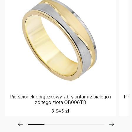
Pierścionek obrączkowy z brylantami z białego i
Pie
żółtego złota OB006TB
3 945 zł