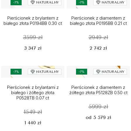
-7%
NATURALNY
-7%
NATURALNY
Pierścionek z brylantem z
Pierścionek z diamentem z
białego złota P0194BB 0.30 ct
białego złota P0195BB 0.21 ct
3599 zł
2949 zł
3 347 zł
2 742 zł
-7%
NATURALNY
-7%
NATURALNY
Pierścionek z brylantami z
Pierścionek z diamentem z
białego i żółtego złota
żółtego złota P5128ZB 0.50 ct
P0528TB 0.07 ct
5999 zł
1549 zł
od 5 579 zł
1 440 zł