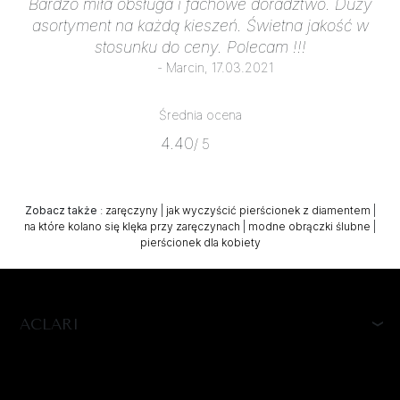
Bardzo miła obsługa i fachowe doradztwo. Duży
asortyment na każdą kieszeń. Świetna jakość w
stosunku do ceny. Polecam !!!
- Marcin, 17.03.2021
Średnia ocena
4.40
/ 5
Zobacz także
:
zaręczyny
|
jak wyczyścić pierścionek z diamentem
|
na które kolano się klęka przy zaręczynach
|
modne obrączki ślubne
|
pierścionek dla kobiety
ACLARI