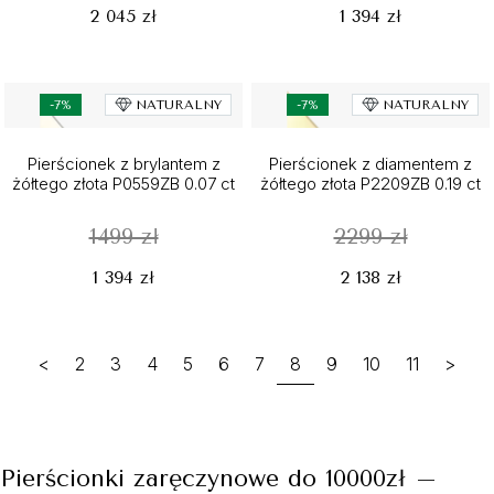
2 045 zł
1 394 zł
-7%
NATURALNY
-7%
NATURALNY
Pierścionek z brylantem z
Pierścionek z diamentem z
żółtego złota P0559ZB 0.07 ct
żółtego złota P2209ZB 0.19 ct
1499 zł
2299 zł
1 394 zł
2 138 zł
<
2
3
4
5
6
7
8
9
10
11
>
Pierścionki zaręczynowe do 10000zł –