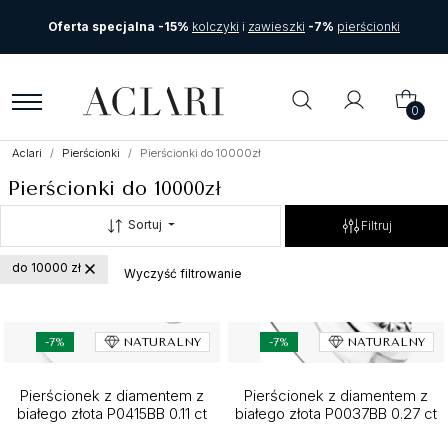
Oferta specjalna -15%
kolczyki
i
zawieszki
-7%
pierścionki
0
Aclari
Pierścionki
Pierścionki do 10000zł
Pierścionki do 10000zł
Sortuj
Filtruj
do 10000 zł
Wyczyść filtrowanie
-7%
NATURALNY
-7%
NATURALNY
Pierścionek z diamentem z
Pierścionek z diamentem z
białego złota P0415BB 0.11 ct
białego złota P0037BB 0.27 ct