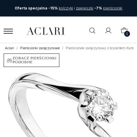
Oferta specjalna -15%
kolczyki
i
zawieszki
-7%
pierścionki
0
Aclari
Pierścionki zaręczynowe
Pierścionek zaręczynowy z brylantem Kartez
ZOBACZ PIERŚCIONKI
PODOBNE