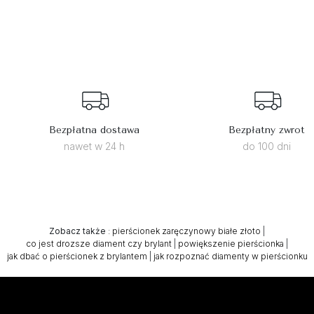
Bezpłatna dostawa
Bezpłatny zwrot
nawet w 24 h
do 100 dni
Zobacz także
:
pierścionek zaręczynowy białe złoto
|
co jest drozsze diament czy brylant
|
powiększenie pierścionka
|
jak dbać o pierścionek z brylantem
|
jak rozpoznać diamenty w pierścionku