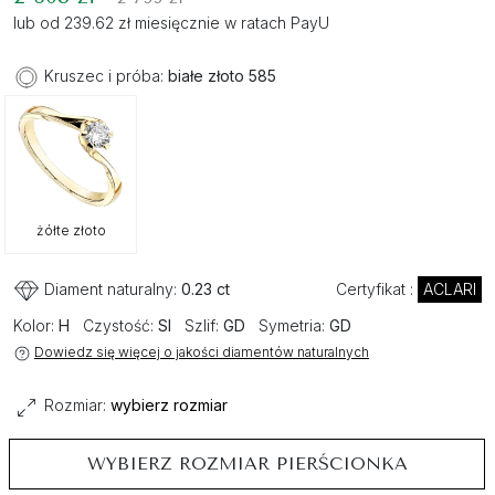
lub od 239.62 zł miesięcznie w ratach PayU
Kruszec i próba:
białe złoto 585
żółte złoto
Diament naturalny:
0.23 ct
Certyfikat :
ACLARI
Kolor:
H
Czystość:
SI
Szlif:
GD
Symetria:
GD
Dowiedz się więcej o jakości diamentów naturalnych
Rozmiar:
wybierz rozmiar
WYBIERZ ROZMIAR PIERŚCIONKA