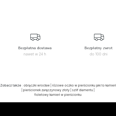
Bezpłatna dostawa
Bezpłatny zwrot
nawet w 24 h
do 100 dni
Zobacz także
:
obrączki wrocław
|
różowe oczko w pierścionku jaki to kamień
|
pierścionek zaręczynowy złoty
|
szlif diamentu
|
fioletowy kamień w pierścionku