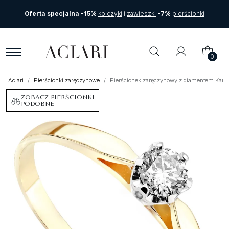
Oferta specjalna -15%
kolczyki
i
zawieszki
-7%
pierścionki
0
Aclari
Pierścionki zaręczynowe
Pierścionek zaręczynowy z diamentem Kartezj
ZOBACZ PIERŚCIONKI
PODOBNE