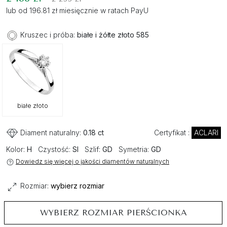
lub od 196.81 zł miesięcznie w ratach PayU
Kruszec i próba:
białe i żółte złoto 585
białe złoto
Diament naturalny:
0.18 ct
Certyfikat :
ACLARI
Kolor:
H
Czystość:
SI
Szlif:
GD
Symetria:
GD
Dowiedz się więcej o jakości diamentów naturalnych
Rozmiar:
wybierz rozmiar
WYBIERZ ROZMIAR PIERŚCIONKA