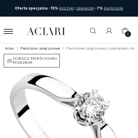
Oferta specjalna -15%
kolczyki
i
zawieszki
-7%
pierścionki
0
Aclari
Pierścionki zaręczynowe
Pierścionek zaręczynowy z diamentem Karte
ZOBACZ PIERŚCIONKI
PODOBNE