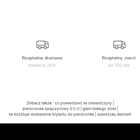
Bezpłatna dostawa
Bezpłatny zwrot
nawet w 24 h
do 100 dni
Zobacz także
:
co powiedzieć na oświadczyny
|
pierścionek zaręczynowy 0.5 ct
|
gram białego złota
|
ile kosztuje wstawienie brylantu do pierścionka
|
zawieszka diament