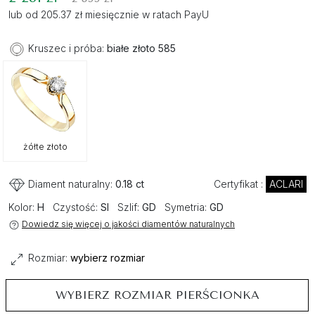
lub od 205.37 zł miesięcznie w ratach PayU
Kruszec i próba:
białe złoto 585
żółte złoto
Diament naturalny:
0.18 ct
Certyfikat :
ACLARI
Kolor:
H
Czystość:
SI
Szlif:
GD
Symetria:
GD
Dowiedz się więcej o jakości diamentów naturalnych
Rozmiar:
wybierz rozmiar
WYBIERZ ROZMIAR PIERŚCIONKA