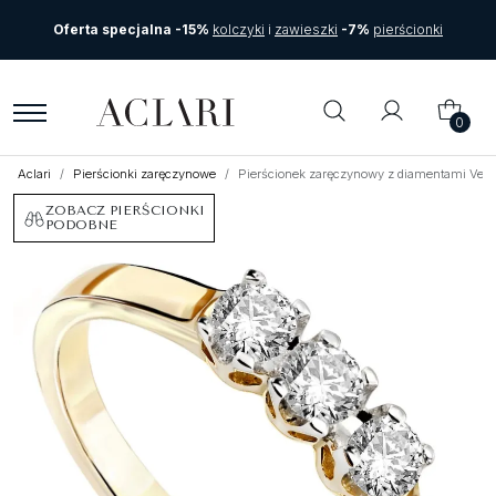
Oferta specjalna -15%
kolczyki
i
zawieszki
-7%
pierścionki
0
Aclari
Pierścionki zaręczynowe
Pierścionek zaręczynowy z diamentami Vent
ZOBACZ PIERŚCIONKI
PODOBNE