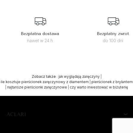
Bezpłatna dostawa
Bezpłatny zwrot
nawet w 24 h
do 100 dni
Zobacz także
:
jak wyglądają zaręczyny
|
ile kosztuje pierścionek zaręczynowy z diamentem
|
pierścionek z brylantem
|
najtansze pierścionki zaręczynowe
|
czy warto inwestować w biżuterię
ACLARI