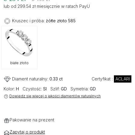
lub od 299.54 zł miesięcznie w ratach PayU
Kruszec i próba:
żółte złoto 585
białe złoto
Diament naturalny:
0.33 ct
Certyfikat :
ACLARI
Kolor:
H
Czystość:
SI
Szlif:
GD
Symetria:
GD
Dowiedz się więcej o jakości diamentów naturalnych
Pakowanie na prezent
Zapytaj o produkt