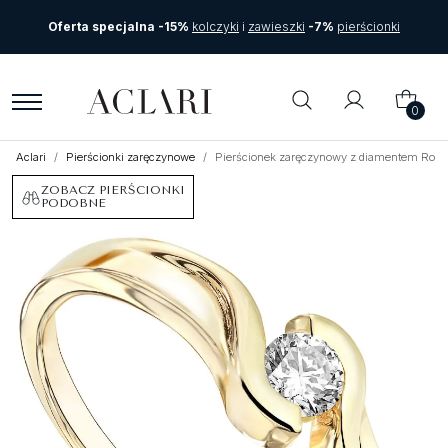
Oferta specjalna -15%
kolczyki
i
zawieszki
-7%
pierścionki
0
Aclari
Pierścionki zaręczynowe
Pierścionek zaręczynowy z diamentem Roso 
ZOBACZ PIERŚCIONKI
PODOBNE