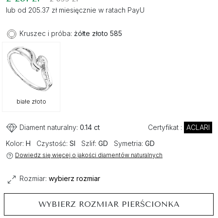
lub od 205.37 zł miesięcznie w ratach PayU
Kruszec i próba:
żółte złoto 585
białe złoto
Diament naturalny:
0.14 ct
Certyfikat :
ACLARI
Kolor:
H
Czystość:
SI
Szlif:
GD
Symetria:
GD
Dowiedz się więcej o jakości diamentów naturalnych
Rozmiar:
wybierz rozmiar
WYBIERZ ROZMIAR PIERŚCIONKA