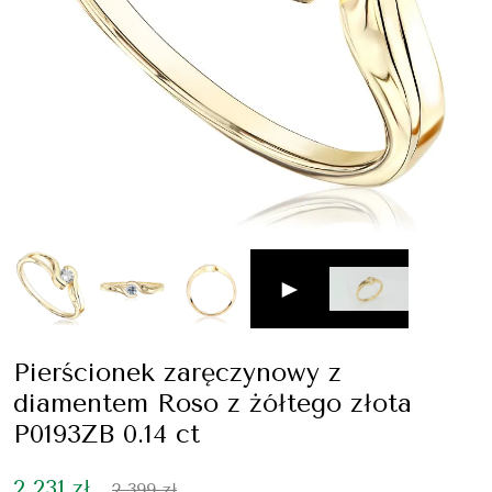
►
Pierścionek zaręczynowy z
diamentem Roso z żółtego złota
P0193ZB 0.14 ct
2 231 zł
2 399 zł