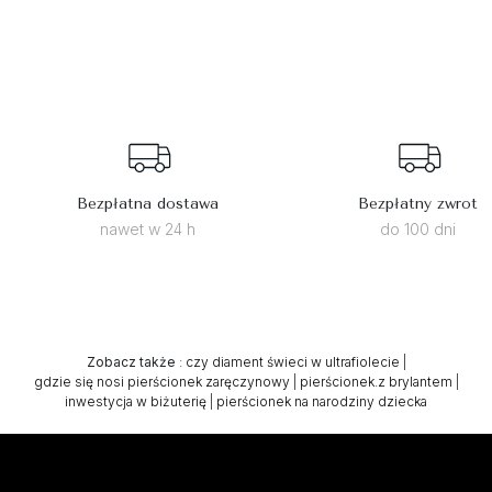
Bezpłatna dostawa
Bezpłatny zwrot
nawet w 24 h
do 100 dni
Zobacz także
:
czy diament świeci w ultrafiolecie
|
gdzie się nosi pierścionek zaręczynowy
|
pierścionek.z brylantem
|
inwestycja w biżuterię
|
pierścionek na narodziny dziecka