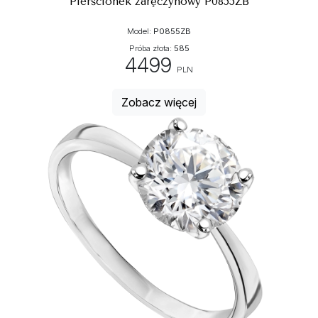
Pierścionek zaręczynowy P0855ZB
Model:
P0855ZB
Próba złota:
585
4499
PLN
Zobacz więcej