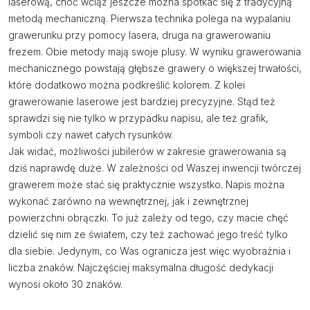
laserową, choć wciąż jeszcze można spotkać się z tradycyjną
metodą mechaniczną. Pierwsza technika polega na wypalaniu
grawerunku przy pomocy lasera, druga na grawerowaniu
frezem. Obie metody mają swoje plusy. W wyniku grawerowania
mechanicznego powstają głębsze grawery o większej trwałości,
które dodatkowo można podkreślić kolorem. Z kolei
grawerowanie laserowe jest bardziej precyzyjne. Stąd też
sprawdzi się nie tylko w przypadku napisu, ale też grafik,
symboli czy nawet całych rysunków.
Jak widać, możliwości jubilerów w zakresie grawerowania są
dziś naprawdę duże. W zależności od Waszej inwencji twórczej
grawerem może stać się praktycznie wszystko. Napis można
wykonać zarówno na wewnętrznej, jak i zewnętrznej
powierzchni obrączki. To już zależy od tego, czy macie chęć
dzielić się nim ze światem, czy też zachować jego treść tylko
dla siebie. Jedynym, co Was ogranicza jest więc wyobraźnia i
liczba znaków. Najczęściej maksymalna długość dedykacji
wynosi około 30 znaków.