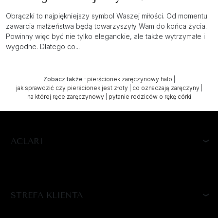
Obrączki to najpiękniejszy symbol Waszej miłości. Od momentu
zawarcia małżeństwa będą towarzyszyły Wam do końca życia.
Powinny więc być nie tylko eleganckie, ale także wytrzymałe i
wygodne. Dlatego co...
Zobacz także
:
pierścionek zaręczynowy halo
|
jak sprawdzić czy pierścionek jest złoty
|
co oznaczają zaręczyny
|
na której ręce zaręczynowy
|
pytanie rodziców o rękę córki
ACLARI
STREFA KLIENTA