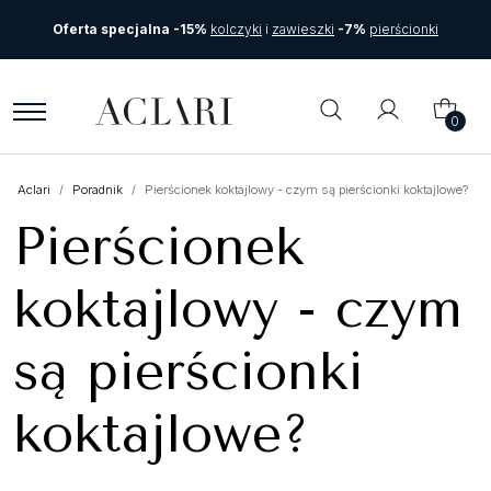
Oferta specjalna -15%
kolczyki
i
zawieszki
-7%
pierścionki
0
Aclari
Poradnik
Pierścionek koktajlowy - czym są pierścionki koktajlowe?
Pierścionek
koktajlowy - czym
są pierścionki
koktajlowe?