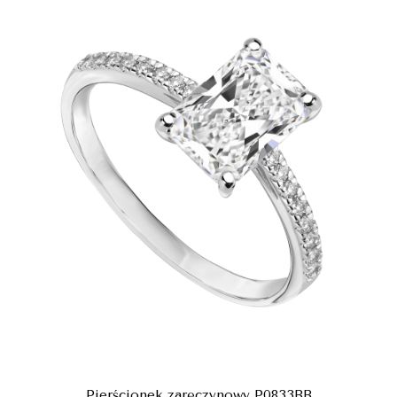
Pierścionek zaręczynowy P0833BB