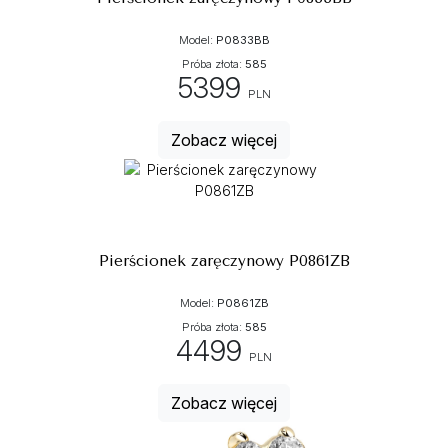
Model:
P0833BB
Próba złota:
585
5399
PLN
Zobacz więcej
Pierścionek zaręczynowy P0861ZB
Model:
P0861ZB
Próba złota:
585
4499
PLN
Zobacz więcej