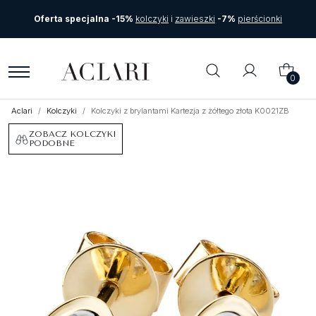
Oferta specjalna -15%
kolczyki
i
zawieszki
-7%
pierścionki
0
Aclari
Kolczyki
Kolczyki z brylantami Kartezja z żółtego złota K0021ZB
ZOBACZ KOLCZYKI
PODOBNE