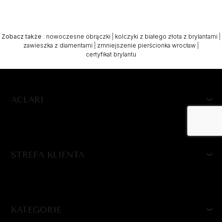
Zobacz także
:
nowoczesne obrączki
|
kolczyki z białego złota z brylantami
|
zawieszka z diamentami
|
zmniejszenie pierścionka wrocław
|
certyfikat brylantu
ACLARI
STREFA KLIENTA
KATEGORIE