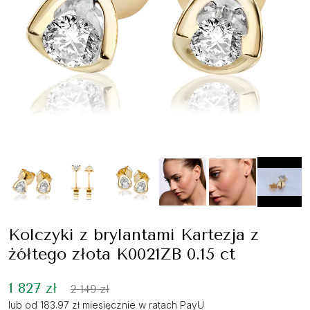
Kolczyki z brylantami Kartezja z
żółtego złota K0021ZB 0.15 ct
1 827 zł
2 149 zł
lub od 183.97 zł miesięcznie w ratach PayU