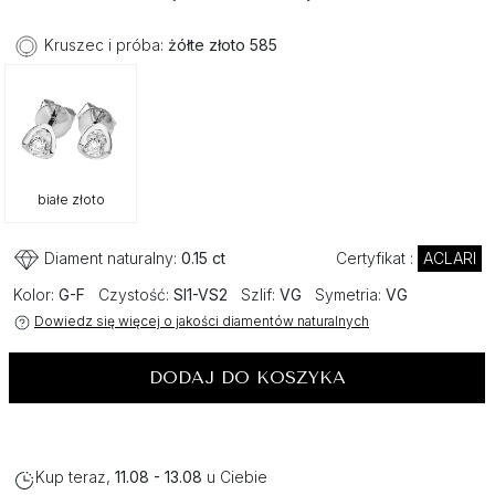
Kruszec i próba:
żółte złoto 585
białe złoto
Diament naturalny:
0.15 ct
Certyfikat :
ACLARI
Kolor:
G-F
Czystość:
SI1-VS2
Szlif:
VG
Symetria:
VG
Dowiedz się więcej o jakości diamentów naturalnych
DODAJ DO KOSZYKA
Kup teraz,
11.08 - 13.08
u Ciebie