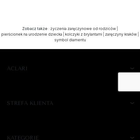
Zobacz także
:
życzenia zaręczynowe od rodziców
|
pierścionek na urodzenie dziecka
|
kolczyki z brylantami
|
zaręczyny kraków
|
symbol diamentu
ACLARI
STREFA KLIENTA
KATEGORIE