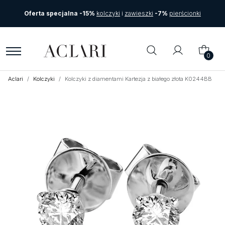
Oferta specjalna -15%
kolczyki
i
zawieszki
-7%
pierścionki
0
Aclari
Kolczyki
Kolczyki z diamentami Kartezja z białego złota K0244BB