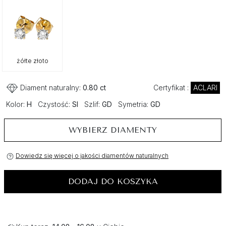
żółte złoto
Diament naturalny:
0.80 ct
Certyfikat :
ACLARI
Kolor:
H
Czystość:
SI
Szlif:
GD
Symetria:
GD
WYBIERZ DIAMENTY
Dowiedz się więcej o jakości diamentów naturalnych
DODAJ DO KOSZYKA