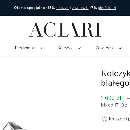
Oferta specjalna -15%
kolczyki
i
zawieszki
-7%
pierścionki
Pierścionki
Kolczyki
Zawieszki
Kolczyk
białego
1 699 zł
1
lub od 171.13 z
Kruszec i 