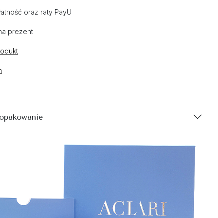
atność oraz raty PayU
na prezent
rodukt
n
 opakowanie