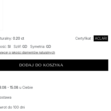
turalny:
0.20 ct
Certyfikat :
ACLARI
ość:
SI
Szlif:
GD
Symetria:
GD
ięcej o jakości diamentów naturalnych
DODAJ DO KOSZYKA
3.08 - 15.08
u Ciebie
dostawa
wrot do 100 dni