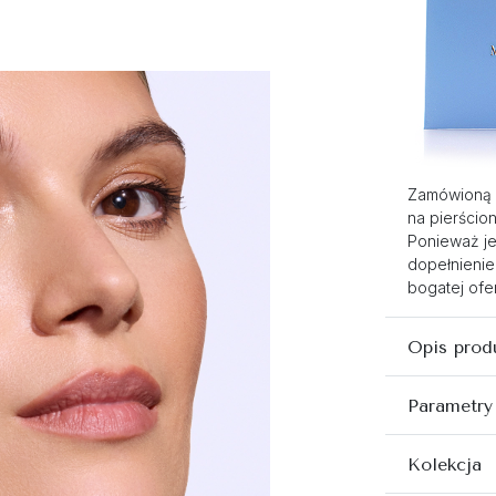
Zamówioną 
na pierścio
Ponieważ je
dopełnienie
bogatej ofer
Opis prod
Parametry
Kolekcja