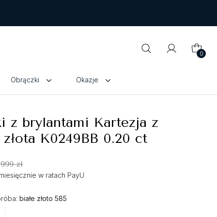
0
Obrączki
Okazje
i z brylantami Kartezja z
 złota K0249BB 0.20 ct
 999 zł
ł miesięcznie w ratach PayU
próba:
białe złoto 585