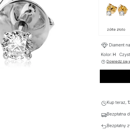
żółte złoto
Diament na
Kolor:
H
Czyst
Dowiedz się w
Kup teraz,
1
Bezpłatna 
Bezpłatny z