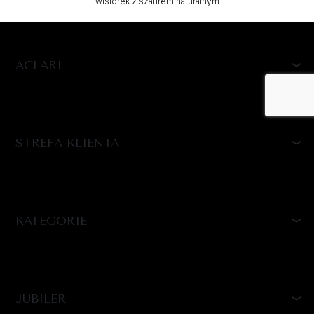
wisiorek z szafirem naturalnym
ACLARI
STREFA KLIENTA
KATEGORIE
JUBILER