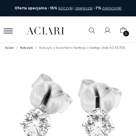
Oferta specjalna -15%
kolczyki
i
zawieszki
-7%
pierścionki
0
Aclari
Kolczyki
Kolczyki z brylantami Kartezja z białego złota K0457BB