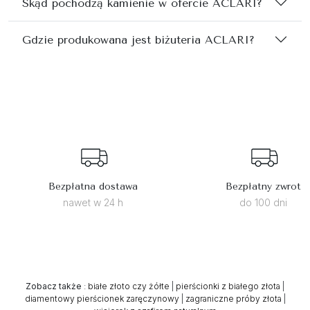
Skąd pochodzą kamienie w ofercie ACLARI?
Gdzie produkowana jest biżuteria ACLARI?
Bezpłatna dostawa
Bezpłatny zwrot
nawet w 24 h
do 100 dni
Zobacz także
:
białe złoto czy żółte
|
pierścionki z białego złota
|
diamentowy pierścionek zaręczynowy
|
zagraniczne próby złota
|