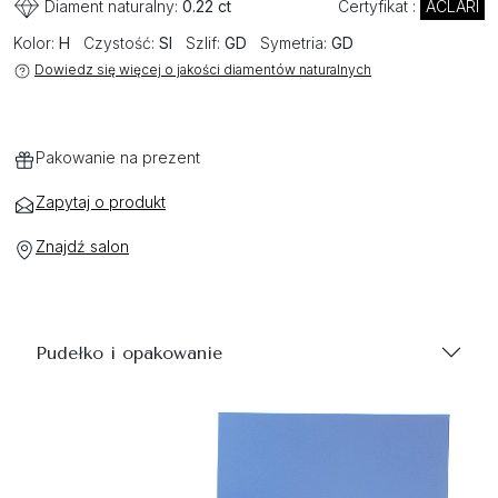
Diament naturalny:
0.22 ct
Certyfikat :
ACLARI
Kolor:
H
Czystość:
SI
Szlif:
GD
Symetria:
GD
Dowiedz się więcej o jakości diamentów naturalnych
Pakowanie na prezent
Zapytaj o produkt
Znajdź salon
Pudełko i opakowanie